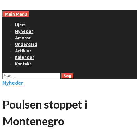
Skip
to
Main Menu
content
Hjem
Nyheder
Amatør
Undercard
Artikler
Kalender
Kontakt
Søg
efter:
Nyheder
Poulsen stoppet i
Montenegro