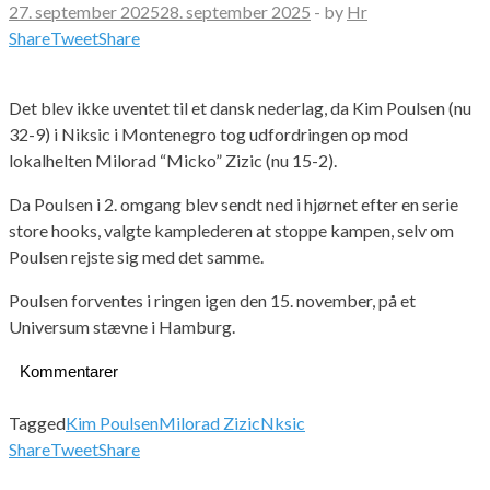
27. september 2025
28. september 2025
-
by
Hr
Share
Tweet
Share
Det blev ikke uventet til et dansk nederlag, da Kim Poulsen (nu
32-9) i Niksic i Montenegro tog udfordringen op mod
lokalhelten Milorad “Micko” Zizic (nu 15-2).
Da Poulsen i 2. omgang blev sendt ned i hjørnet efter en serie
store hooks, valgte kamplederen at stoppe kampen, selv om
Poulsen rejste sig med det samme.
Poulsen forventes i ringen igen den 15. november, på et
Universum stævne i Hamburg.
Kommentarer
Tagged
Kim Poulsen
Milorad Zizic
Nksic
Share
Tweet
Share