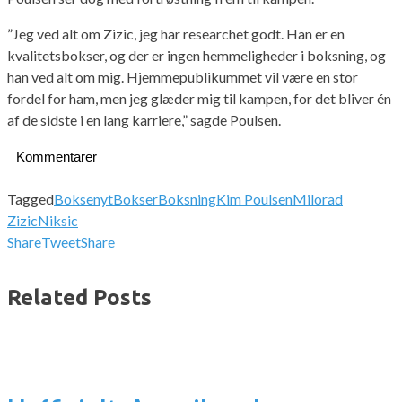
”Jeg ved alt om Zizic, jeg har researchet godt. Han er en
kvalitetsbokser, og der er ingen hemmeligheder i boksning, og
han ved alt om mig. Hjemmepublikummet vil være en stor
fordel for ham, men jeg glæder mig til kampen, for det bliver én
af de sidste i en lang karriere,” sagde Poulsen.
Kommentarer
Tagged
Boksenyt
Bokser
Boksning
Kim Poulsen
Milorad
Zizic
Niksic
Share
Tweet
Share
Related Posts