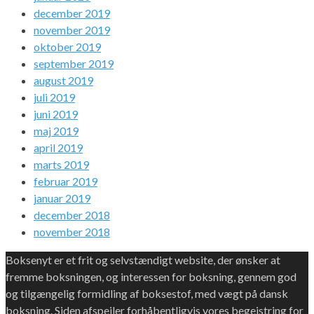
december 2019
november 2019
oktober 2019
september 2019
august 2019
juli 2019
juni 2019
maj 2019
april 2019
marts 2019
februar 2019
januar 2019
december 2018
november 2018
Boksenyt er et frit og selvstændigt website, der ønsker at
fremme boksningen, og interessen for boksning, gennem god
og tilgængelig formidling af boksestof, med vægt på dansk
boksning. Siden afspejler forhåbentligvis vores begejstring for