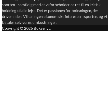
sporten - samtidig med at vi forbeholder os ret til en kritisk
holdning til alle lejre. Det er passionen for boksningen, der
driver siden. Vi har ingen økonomiske interesser i sporten, og vi
betaler selv vores omkostninger.
Copyright © 2026
Boksenyt
.