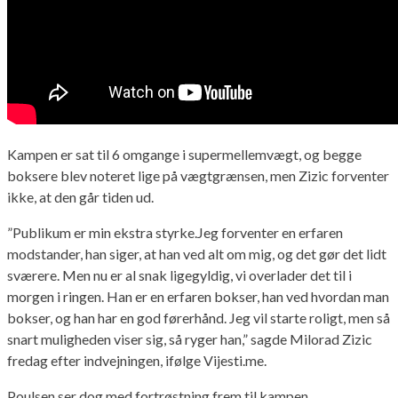
Kampen er sat til 6 omgange i supermellemvægt, og begge
boksere blev noteret lige på vægtgrænsen, men Zizic forventer
ikke, at den går tiden ud.
”Publikum er min ekstra styrke.Jeg forventer en erfaren
modstander, han siger, at han ved alt om mig, og det gør det lidt
sværere. Men nu er al snak ligegyldig, vi overlader det til i
morgen i ringen. Han er en erfaren bokser, han ved hvordan man
bokser, og han har en god førerhånd. Jeg vil starte roligt, men så
snart muligheden viser sig, så ryger han,” sagde Milorad Zizic
fredag efter indvejningen, ifølge Vijesti.me.
Poulsen ser dog med fortrøstning frem til kampen.