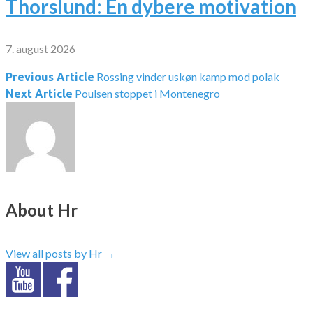
Thorslund: En dybere motivation
7. august 2026
Rossing vinder uskøn kamp mod polak
Indlægsnavigation
Previous Article
Poulsen stoppet i Montenegro
Next Article
About Hr
View all posts by Hr
→