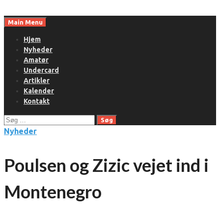
Skip
to
Main Menu
content
Hjem
Nyheder
Amatør
Undercard
Artikler
Kalender
Kontakt
Søg
efter:
Nyheder
Poulsen og Zizic vejet ind i
Montenegro