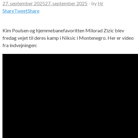
27. september 2025
27. september 2025
-
by
Hr
Share
Tweet
Share
Kim Poulsen og hjemmebanefavoritten Milorad Zizic blev
fredag vejet til deres kamp i Niksic i Montenegro. Her er video
fra indvejningen: