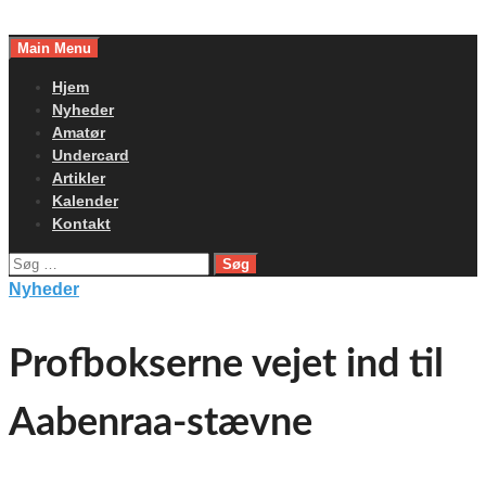
Skip
to
Main Menu
content
Hjem
Nyheder
Amatør
Undercard
Artikler
Kalender
Kontakt
Søg
efter:
Nyheder
Profbokserne vejet ind til
Aabenraa-stævne