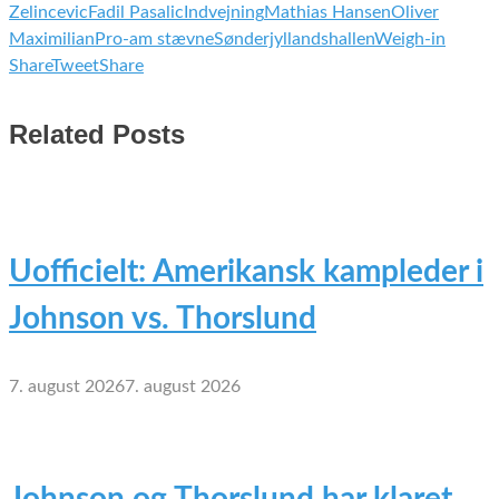
Zelincevic
Fadil Pasalic
Indvejning
Mathias Hansen
Oliver
Maximilian
Pro-am stævne
Sønderjyllandshallen
Weigh-in
Share
Tweet
Share
Related Posts
Uofficielt: Amerikansk kampleder i
Johnson vs. Thorslund
7. august 2026
7. august 2026
Johnson og Thorslund har klaret