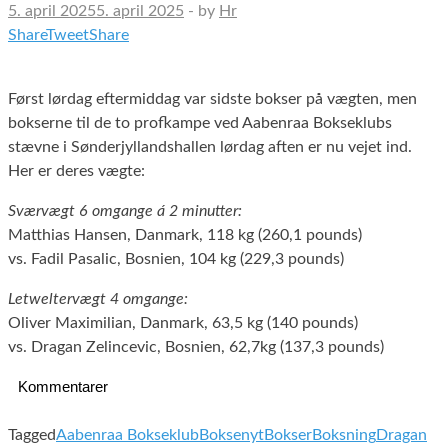
5. april 2025
5. april 2025
-
by
Hr
Share
Tweet
Share
Først lørdag eftermiddag var sidste bokser på vægten, men
bokserne til de to profkampe ved Aabenraa Bokseklubs
stævne i Sønderjyllandshallen lørdag aften er nu vejet ind.
Her er deres vægte:
Sværvægt 6 omgange á 2 minutter:
Matthias Hansen, Danmark, 118 kg (260,1 pounds)
vs. Fadil Pasalic, Bosnien, 104 kg (229,3 pounds)
Letweltervægt 4 omgange:
Oliver Maximilian, Danmark, 63,5 kg (140 pounds)
vs. Dragan Zelincevic, Bosnien, 62,7kg (137,3 pounds)
Kommentarer
Tagged
Aabenraa Bokseklub
Boksenyt
Bokser
Boksning
Dragan