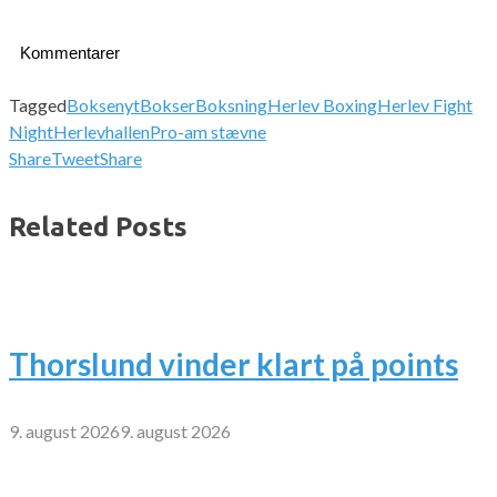
Kommentarer
Tagged
Boksenyt
Bokser
Boksning
Herlev Boxing
Herlev Fight
Night
Herlevhallen
Pro-am stævne
Share
Tweet
Share
Related Posts
Thorslund vinder klart på points
9. august 2026
9. august 2026