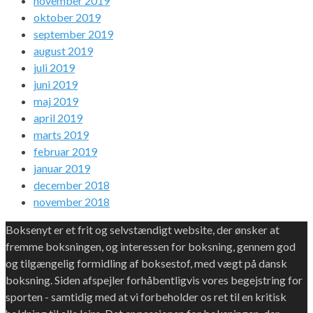
november 2019
oktober 2019
september 2019
august 2019
juli 2019
juni 2019
maj 2019
april 2019
marts 2019
februar 2019
januar 2019
december 2018
november 2018
Boksenyt er et frit og selvstændigt website, der ønsker at
fremme boksningen, og interessen for boksning, gennem god
og tilgængelig formidling af boksestof, med vægt på dansk
boksning. Siden afspejler forhåbentligvis vores begejstring for
sporten - samtidig med at vi forbeholder os ret til en kritisk