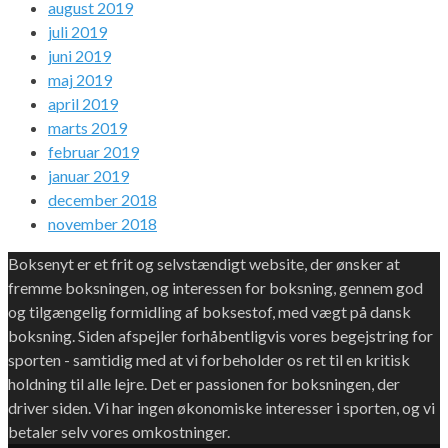
august 2019
juli 2019
juni 2019
maj 2019
april 2019
marts 2019
februar 2019
januar 2019
december 2018
november 2018
Boksenyt er et frit og selvstændigt website, der ønsker at
fremme boksningen, og interessen for boksning, gennem god
og tilgængelig formidling af boksestof, med vægt på dansk
boksning. Siden afspejler forhåbentligvis vores begejstring for
sporten - samtidig med at vi forbeholder os ret til en kritisk
holdning til alle lejre. Det er passionen for boksningen, der
driver siden. Vi har ingen økonomiske interesser i sporten, og vi
betaler selv vores omkostninger.