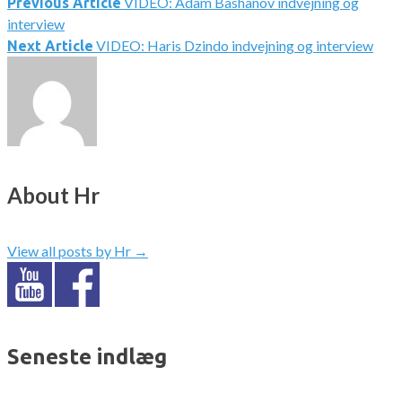
VIDEO: Adam Bashanov indvejning og
Indlægsnavigation
Previous Article
interview
VIDEO: Haris Dzindo indvejning og interview
Next Article
About Hr
View all posts by Hr
→
Seneste indlæg