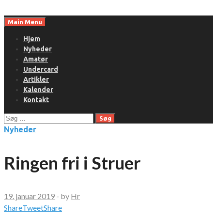
Skip
to
Main Menu
content
Hjem
Nyheder
Amatør
Undercard
Artikler
Kalender
Kontakt
Søg
efter:
Nyheder
Ringen fri i Struer
19. januar 2019
-
by
Hr
Share
Tweet
Share