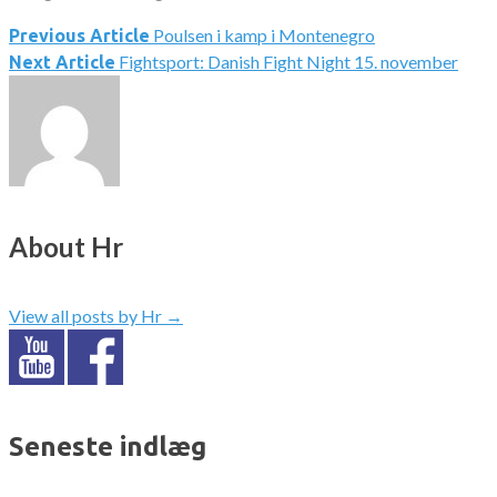
Poulsen i kamp i Montenegro
Indlægsnavigation
Previous Article
Fightsport: Danish Fight Night 15. november
Next Article
About Hr
View all posts by Hr
→
Seneste indlæg