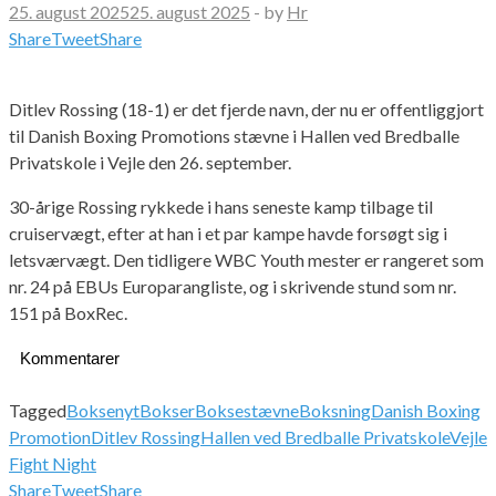
25. august 2025
25. august 2025
-
by
Hr
Share
Tweet
Share
Ditlev Rossing (18-1) er det fjerde navn, der nu er offentliggjort
til Danish Boxing Promotions stævne i Hallen ved Bredballe
Privatskole i Vejle den 26. september.
30-årige Rossing rykkede i hans seneste kamp tilbage til
cruiservægt, efter at han i et par kampe havde forsøgt sig i
letsværvægt. Den tidligere WBC Youth mester er rangeret som
nr. 24 på EBUs Europarangliste, og i skrivende stund som nr.
151 på BoxRec.
Kommentarer
Tagged
Boksenyt
Bokser
Boksestævne
Boksning
Danish Boxing
Promotion
Ditlev Rossing
Hallen ved Bredballe Privatskole
Vejle
Fight Night
Share
Tweet
Share