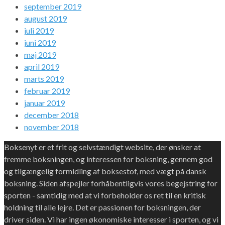
september 2019
august 2019
juli 2019
juni 2019
maj 2019
april 2019
marts 2019
februar 2019
januar 2019
december 2018
november 2018
Boksenyt er et frit og selvstændigt website, der ønsker at
fremme boksningen, og interessen for boksning, gennem god
og tilgængelig formidling af boksestof, med vægt på dansk
boksning. Siden afspejler forhåbentligvis vores begejstring for
sporten - samtidig med at vi forbeholder os ret til en kritisk
holdning til alle lejre. Det er passionen for boksningen, der
driver siden. Vi har ingen økonomiske interesser i sporten, og vi