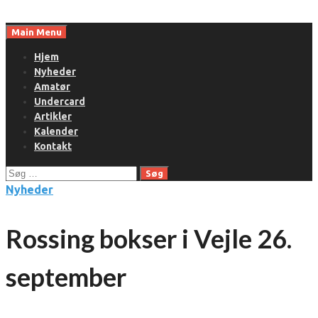
Skip
to
Main Menu
content
Hjem
Nyheder
Amatør
Undercard
Artikler
Kalender
Kontakt
Søg
efter:
Nyheder
Rossing bokser i Vejle 26.
september