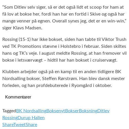
“Som Ditlev selv siger, så er det også lidt et scoop for ham at
få lov at bokse her, fordi han har en fortid i Skive og også har
mange venner på egnen. Overall synes jeg, det er en win-win,”
siger Klavs Madsen.
Rossing (15-1) har ikke bokset, siden han tabte til Viktor Trush
ved TK Promotions stævne i Holstebro i februar. Siden skiltes
hans og TK’s veje. I august meldte Rossing, at han fremover vil
bokse i letsværvægt – hidtil har han bokset i cruiservægt.
Klubben arbejder også på en kamp til en anden tidligere BK
Nordsalling bokser, Steffen Rørstrøm. Han blev dansk mester
forleden, og han profdebuterede i Ryomgård i oktober.
Kommentarer
Tagged
BK Nordsalling
Boksenyt
Bokser
Boksning
Ditlev
Rossing
Durup Hallen
Share
Tweet
Share