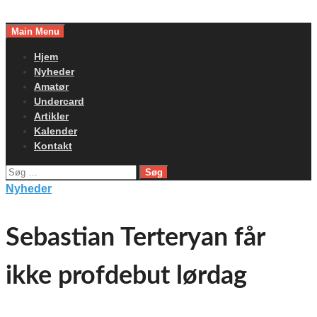
Skip
to
Main Menu
content
Hjem
Nyheder
Amatør
Undercard
Artikler
Kalender
Kontakt
Søg
efter:
Nyheder
Sebastian Terteryan får
ikke profdebut lørdag