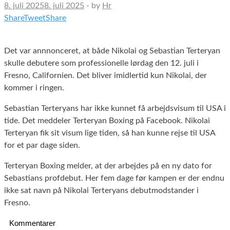
8. juli 2025
8. juli 2025
-
by
Hr
Share
Tweet
Share
Det var annnonceret, at både Nikolai og Sebastian Terteryan
skulle debutere som professionelle lørdag den 12. juli i
Fresno, Californien. Det bliver imidlertid kun Nikolai, der
kommer i ringen.
Sebastian Terteryans har ikke kunnet få arbejdsvisum til USA i
tide. Det meddeler Terteryan Boxing på Facebook. Nikolai
Terteryan fik sit visum lige tiden, så han kunne rejse til USA
for et par dage siden.
Terteryan Boxing melder, at der arbejdes på en ny dato for
Sebastians profdebut. Her fem dage før kampen er der endnu
ikke sat navn på Nikolai Terteryans debutmodstander i
Fresno.
Kommentarer