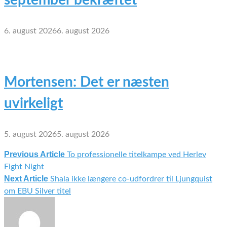
6. august 2026
6. august 2026
Mortensen: Det er næsten
uvirkeligt
5. august 2026
5. august 2026
Previous Article
To professionelle titelkampe ved Herlev
Indlægsnavigation
Fight Night
Next Article
Shala ikke længere co-udfordrer til Ljungquist
om EBU Silver titel