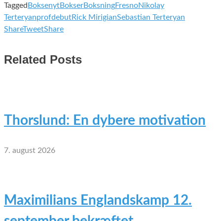
Tagged
Boksenyt
Bokser
Boksning
Fresno
Nikolay
Terteryan
profdebut
Rick Mirigian
Sebastian Terteryan
Share
Tweet
Share
Related Posts
Thorslund: En dybere motivation
7. august 2026
Maximilians Englandskamp 12.
september bekræftet