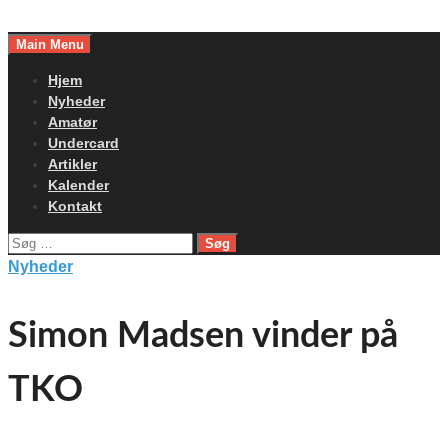
Skip
to
Main Menu
content
Hjem
Nyheder
Amatør
Undercard
Artikler
Kalender
Kontakt
Søg
efter:
Nyheder
Simon Madsen vinder på
TKO