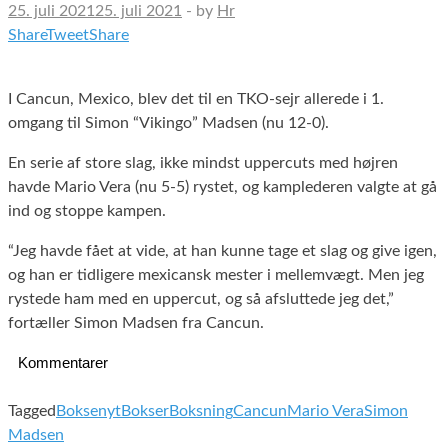
25. juli 2021
25. juli 2021
-
by
Hr
Share
Tweet
Share
I Cancun, Mexico, blev det til en TKO-sejr allerede i 1.
omgang til Simon “Vikingo” Madsen (nu 12-0).
En serie af store slag, ikke mindst uppercuts med højren
havde Mario Vera (nu 5-5) rystet, og kamplederen valgte at gå
ind og stoppe kampen.
“Jeg havde fået at vide, at han kunne tage et slag og give igen,
og han er tidligere mexicansk mester i mellemvægt. Men jeg
rystede ham med en uppercut, og så afsluttede jeg det,”
fortæller Simon Madsen fra Cancun.
Kommentarer
Tagged
Boksenyt
Bokser
Boksning
Cancun
Mario Vera
Simon
Madsen