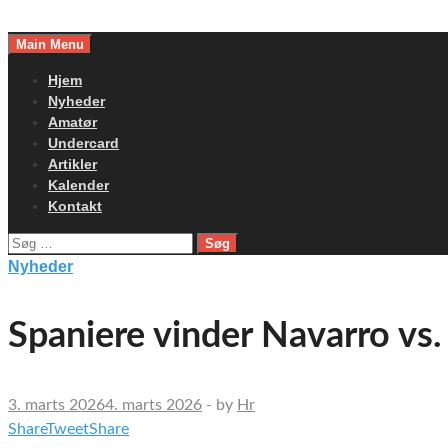
Skip
to
Main Menu
content
Hjem
Nyheder
Amatør
Undercard
Artikler
Kalender
Kontakt
Søg
efter:
Nyheder
Spaniere vinder Navarro vs
3. marts 2026
4. marts 2026
-
by
Hr
Share
Tweet
Share