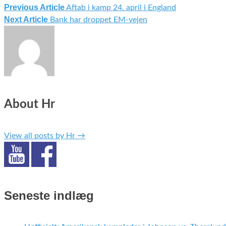
Previous Article
Aftab i kamp 24. april i England
Indlægsnavigation
Next Article
Bank har droppet EM-vejen
About Hr
View all posts by Hr
→
Seneste indlæg