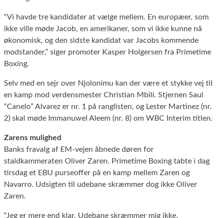
“Vi havde tre kandidater at vælge mellem. En europæer, som
ikke ville møde Jacob, en amerikaner, som vi ikke kunne nå
økonomisk, og den sidste kandidat var Jacobs kommende
modstander,” siger promoter Kasper Holgersen fra Primetime
Boxing.
Selv med en sejr over Njolonimu kan der være et stykke vej til
en kamp mod verdensmester Christian Mbili. Stjernen Saul
“Canelo” Alvarez er nr. 1 på ranglisten, og Lester Martinez (nr.
2) skal møde Immanuwel Aleem (nr. 8) om WBC Interim titlen.
Zarens mulighed
Banks fravalg af EM-vejen åbnede døren for
staldkammeraten Oliver Zaren. Primetime Boxing tabte i dag
tirsdag et EBU purseoffer på en kamp mellem Zaren og
Navarro. Udsigten til udebane skræmmer dog ikke Oliver
Zaren.
“Jeg er mere end klar. Udebane skræmmer mig ikke.