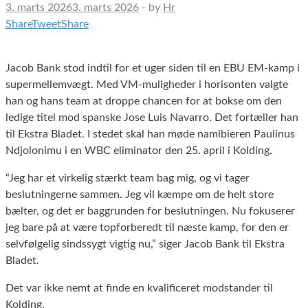
3. marts 2026
3. marts 2026
-
by
Hr
Share
Tweet
Share
Jacob Bank stod indtil for et uger siden til en EBU EM-kamp i
supermellemvægt. Med VM-muligheder i horisonten valgte
han og hans team at droppe chancen for at bokse om den
ledige titel mod spanske Jose Luis Navarro. Det fortæller han
til Ekstra Bladet. I stedet skal han møde namibieren Paulinus
Ndjolonimu i en WBC eliminator den 25. april i Kolding.
“Jeg har et virkelig stærkt team bag mig, og vi tager
beslutningerne sammen. Jeg vil kæmpe om de helt store
bælter, og det er baggrunden for beslutningen. Nu fokuserer
jeg bare på at være topforberedt til næste kamp, for den er
selvfølgelig sindssygt vigtig nu,” siger Jacob Bank til Ekstra
Bladet.
Det var ikke nemt at finde en kvalificeret modstander til
Kolding.