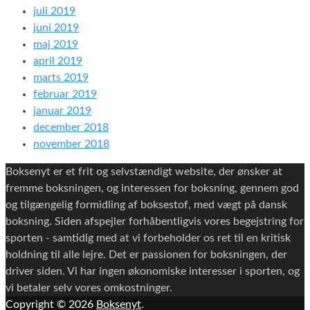
juli 2019
juni 2019
maj 2019
april 2019
marts 2019
februar 2019
januar 2019
december 2018
november 2018
Boksenyt er et frit og selvstændigt website, der ønsker at
fremme boksningen, og interessen for boksning, gennem god
og tilgængelig formidling af boksestof, med vægt på dansk
boksning. Siden afspejler forhåbentligvis vores begejstring for
sporten - samtidig med at vi forbeholder os ret til en kritisk
holdning til alle lejre. Det er passionen for boksningen, der
driver siden. Vi har ingen økonomiske interesser i sporten, og
vi betaler selv vores omkostninger.
Copyright © 2026
Boksenyt
.