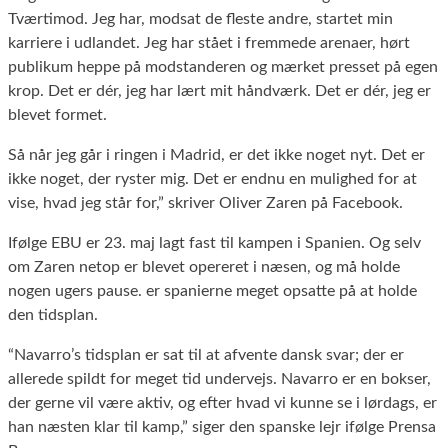
Tværtimod. Jeg har, modsat de fleste andre, startet min
karriere i udlandet. Jeg har stået i fremmede arenaer, hørt
publikum heppe på modstanderen og mærket presset på egen
krop. Det er dér, jeg har lært mit håndværk. Det er dér, jeg er
blevet formet.
Så når jeg går i ringen i Madrid, er det ikke noget nyt. Det er
ikke noget, der ryster mig. Det er endnu en mulighed for at
vise, hvad jeg står for,” skriver Oliver Zaren på Facebook.
Ifølge EBU er 23. maj lagt fast til kampen i Spanien. Og selv
om Zaren netop er blevet opereret i næsen, og må holde
nogen ugers pause. er spanierne meget opsatte på at holde
den tidsplan.
“Navarro’s tidsplan er sat til at afvente dansk svar; der er
allerede spildt for meget tid undervejs. Navarro er en bokser,
der gerne vil være aktiv, og efter hvad vi kunne se i lørdags, er
han næsten klar til kamp,” siger den spanske lejr ifølge Prensa