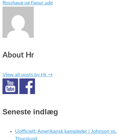
Rosshaug og Faour ude
About Hr
View all posts by Hr
→
Seneste indlæg
Uofficielt: Amerikansk kampleder i Johnson vs.
Thorslund