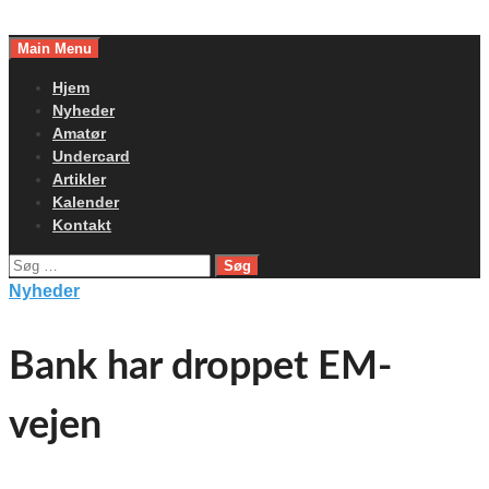
Skip
to
Main Menu
content
Hjem
Nyheder
Amatør
Undercard
Artikler
Kalender
Kontakt
Søg
efter:
Nyheder
Bank har droppet EM-
vejen