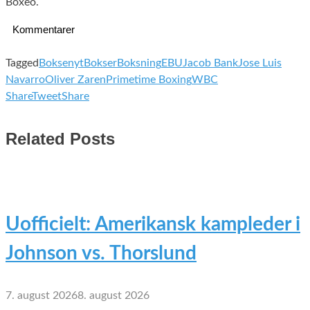
Boxeo.
Kommentarer
Tagged
Boksenyt
Bokser
Boksning
EBU
Jacob Bank
Jose Luis
Navarro
Oliver Zaren
Primetime Boxing
WBC
Share
Tweet
Share
Related Posts
Uofficielt: Amerikansk kampleder i
Johnson vs. Thorslund
7. august 2026
8. august 2026