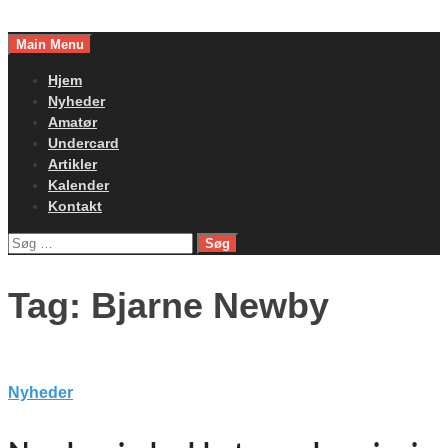
Skip
to
Main Menu
content
Hjem
Nyheder
Amatør
Undercard
Artikler
Kalender
Kontakt
Søg
efter:
Tag:
Bjarne Newby
Nyheder