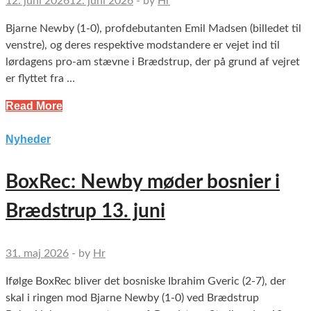
12. juni 2026
12. juni 2026
-
by
Hr
Bjarne Newby (1-0), profdebutanten Emil Madsen (billedet til
venstre), og deres respektive modstandere er vejet ind til
lørdagens pro-am stævne i Brædstrup, der på grund af vejret
er flyttet fra …
Read More
Nyheder
BoxRec: Newby møder bosnier i
Brædstrup 13. juni
31. maj 2026
-
by
Hr
Ifølge BoxRec bliver det bosniske Ibrahim Gveric (2-7), der
skal i ringen mod Bjarne Newby (1-0) ved Brædstrup