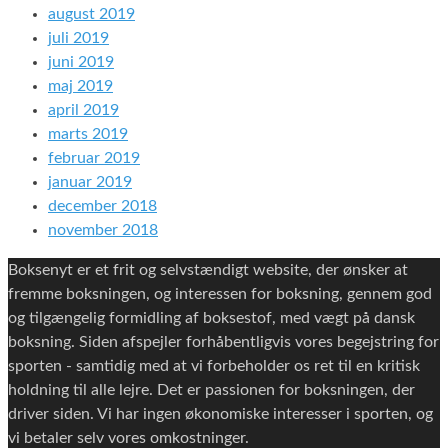
august 2019
juli 2019
juni 2019
maj 2019
april 2019
marts 2019
februar 2019
januar 2019
december 2018
november 2018
Boksenyt er et frit og selvstændigt website, der ønsker at
fremme boksningen, og interessen for boksning, gennem god
og tilgængelig formidling af boksestof, med vægt på dansk
boksning. Siden afspejler forhåbentligvis vores begejstring for
sporten - samtidig med at vi forbeholder os ret til en kritisk
holdning til alle lejre. Det er passionen for boksningen, der
driver siden. Vi har ingen økonomiske interesser i sporten, og
vi betaler selv vores omkostninger.