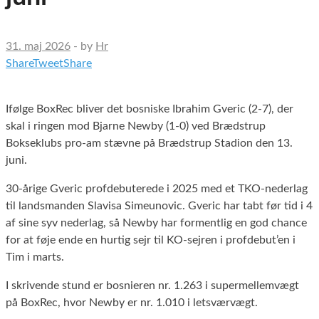
31. maj 2026
-
by
Hr
Share
Tweet
Share
Ifølge BoxRec bliver det bosniske Ibrahim Gveric (2-7), der
skal i ringen mod Bjarne Newby (1-0) ved Brædstrup
Bokseklubs pro-am stævne på Brædstrup Stadion den 13.
juni.
30-årige Gveric profdebuterede i 2025 med et TKO-nederlag
til landsmanden Slavisa Simeunovic. Gveric har tabt før tid i 4
af sine syv nederlag, så Newby har formentlig en god chance
for at føje ende en hurtig sejr til KO-sejren i profdebut’en i
Tim i marts.
I skrivende stund er bosnieren nr. 1.263 i supermellemvægt
på BoxRec, hvor Newby er nr. 1.010 i letsværvægt.