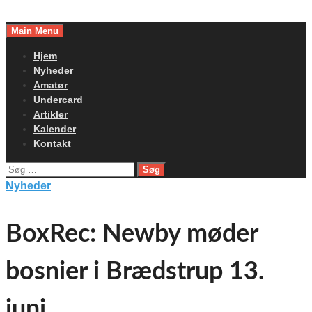
Skip
to
Main Menu
content
Hjem
Nyheder
Amatør
Undercard
Artikler
Kalender
Kontakt
Søg
efter:
Nyheder
BoxRec: Newby møder
bosnier i Brædstrup 13.
juni