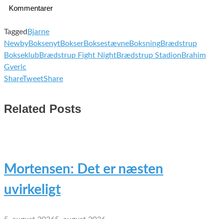
Kommentarer
Tagged
Bjarne
Newby
Boksenyt
Bokser
Boksestævne
Boksning
Brædstrup
Bokseklub
Brædstrup Fight Night
Brædstrup Stadion
Brahim
Gveric
Share
Tweet
Share
Related Posts
Mortensen: Det er næsten
uvirkeligt