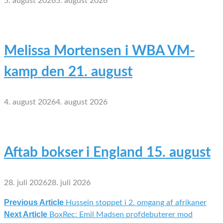
5. august 2026
5. august 2026
Melissa Mortensen i WBA VM-
kamp den 21. august
4. august 2026
4. august 2026
Aftab bokser i England 15. august
28. juli 2026
28. juli 2026
Previous Article
Hussein stoppet i 2. omgang af afrikaner
Indlægsnavigation
Next Article
BoxRec: Emil Madsen profdebuterer mod