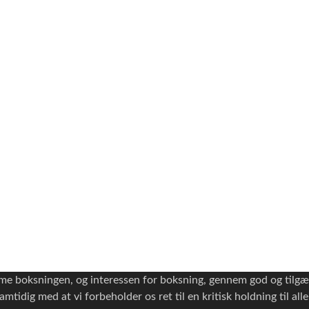
emme boksningen, og interessen for boksning, gennem god og tilg
mtidig med at vi forbeholder os ret til en kritisk holdning til all