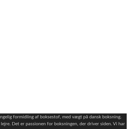
ængelig formidling af boksestof, med vægt på dansk boksning.
e lejre. Det er passionen for boksningen, der driver siden. Vi har