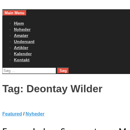
Skip
to
Main Menu
content
Hjem
Nyheder
Amatør
Undercard
Artikler
Kalender
Kontakt
Søg
efter:
Tag:
Deontay Wilder
Featured
/
Nyheder