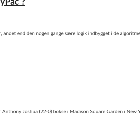
ayPac ?
r, andet end den nogen gange sære logik indbygget i de algoritm
thony Joshua (22-0) bokse i Madison Square Garden i New York