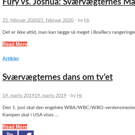
Fury vs. Joshua: Sværvægternes M
25. februar 2020
25. februar 2020
-
by
Hr
Det er ikke altid, man kan lægge så meget i BoxRecs rangeringe
Read More
Artikler
Sværvægternes dans om tv’et
19. marts 2019
19. marts 2019
-
by
Hr
Den 1. juni skal den engelske WBA/WBC/WBO-verdensmester An
Kampen skal i USA vises …
Read More