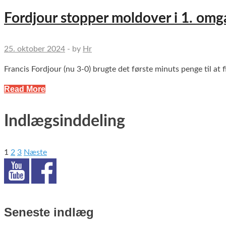
Fordjour stopper moldover i 1. om
25. oktober 2024
-
by
Hr
Francis Fordjour (nu 3-0) brugte det første minuts penge til at
Read More
Indlægsinddeling
1
2
3
Næste
Seneste indlæg