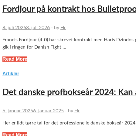
Fordjour på kontrakt hos Bulletpro
8. juli 2026
8. juli 2026
-
by
Hr
Francis Fordjour (4-0) har skrevet kontrakt med Haris Dzindos
gik i ringen for Danish Fight …
Read More
Artikler
Det danske profbokseår 2024: Kan a
6. januar 2025
6. januar 2025
-
by
Hr
Her er lidt tørre tal for det professionelle danske bokseår 2
Read More