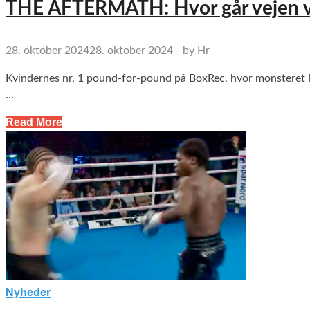
THE AFTERMATH: Hvor går vejen vi
28. oktober 2024
28. oktober 2024
-
by
Hr
Kvindernes nr. 1 pound-for-pound på BoxRec, hvor monsteret
…
Read More
Nyheder