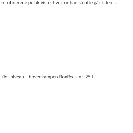
n rutinerede polak viste, hvorfor han så ofte går tiden …
 flot niveau. I hovedkampen BoxRec’s nr. 25 i …