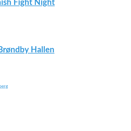
ish Fight Night
Brøndby Hallen
berg