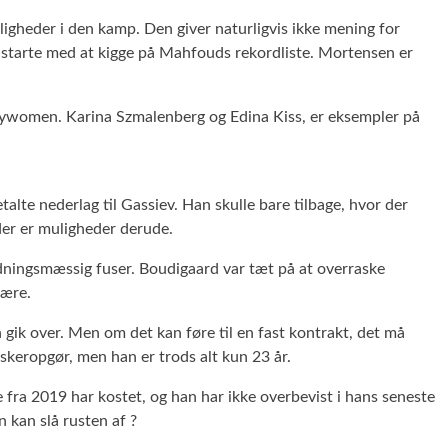
ligheder i den kamp. Den giver naturligvis ikke mening for
starte med at kigge på Mahfouds rekordliste. Mortensen er
neywomen. Karina Szmalenberg og Edina Kiss, er eksempler på
talte nederlag til Gassiev. Han skulle bare tilbage, hvor der
 der er muligheder derude.
ningsmæssig fuser. Boudigaard var tæt på at overraske
fære.
n gik over. Men om det kan føre til en fast kontrakt, det må
skeropgør, men han er trods alt kun 23 år.
e fra 2019 har kostet, og han har ikke overbevist i hans seneste
 kan slå rusten af ?