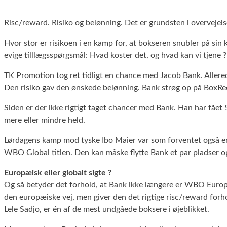
Risc/reward. Risiko og belønning. Det er grundsten i overvejels
Hvor stor er risikoen i en kamp for, at bokseren snubler på sin
evige tilllægsspørgsmål: Hvad koster det, og hvad kan vi tjene ?
TK Promotion tog ret tidligt en chance med Jacob Bank. Allere
Den risiko gav den ønskede belønning. Bank strøg op på BoxRe
Siden er der ikke rigtigt taget chancer med Bank. Han har fået
mere eller mindre held.
Lørdagens kamp mod tyske Ibo Maier var som forventet også en o
WBO Global titlen. Den kan måske flytte Bank et par pladser o
Europæisk eller globalt sigte ?
Og så betyder det forhold, at Bank ikke længere er WBO Europe
den europæiske vej, men giver den det rigtige risc/reward for
Lele Sadjo, er én af de mest undgåede boksere i øjeblikket.