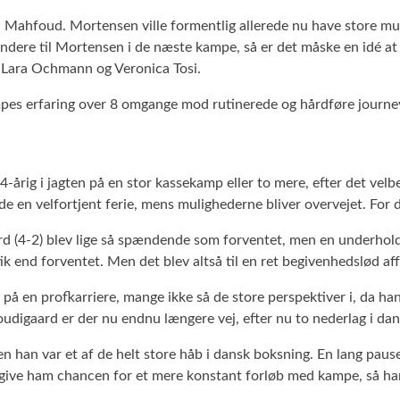
il Mahfoud. Mortensen ville formentlig allerede nu have store mu
re til Mortensen i de næste kampe, så er det måske en idé at 
, Lara Ochmann og Veronica Tosi.
kampes erfaring over 8 omgange mod rutinerede og hårdføre jour
4-årig i jagten på en stor kassekamp eller to mere, efter det velbe
lde en velfortjent ferie, mens mulighederne bliver overvejet. For
 (4-2) blev lige så spændende som forventet, men en underhold
end forventet. Men det blev altså til en ret begivenhedslød af
 på en profkarriere, mange ikke så de store perspektiver i, da ha
udigaard er der nu endnu længere vej, efter nu to nederlag i dan
den han var et af de helt store håb i dansk boksning. En lang paus
 give ham chancen for et mere konstant forløb med kampe, så han