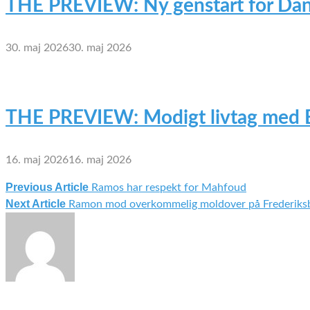
THE PREVIEW: Ny genstart for Dan
30. maj 2026
30. maj 2026
THE PREVIEW: Modigt livtag med 
16. maj 2026
16. maj 2026
Previous Article
Ramos har respekt for Mahfoud
Indlægsnavigation
Next Article
Ramon mod overkommelig moldover på Frederiks