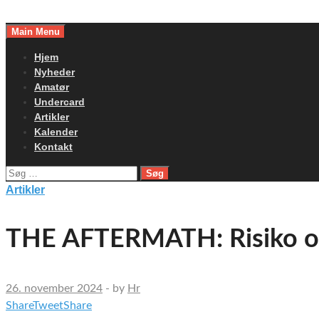
Skip
to
Main Menu
content
Hjem
Nyheder
Amatør
Undercard
Artikler
Kalender
Kontakt
Søg
efter:
Artikler
THE AFTERMATH: Risiko o
26. november 2024
-
by
Hr
Share
Tweet
Share