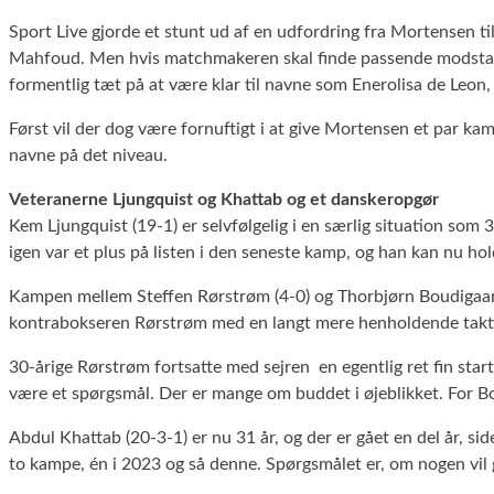
Sport Live gjorde et stunt ud af en udfordring fra Mortensen t
Mahfoud. Men hvis matchmakeren skal finde passende modstande
formentlig tæt på at være klar til navne som Enerolisa de Leon
Først vil der dog være fornuftigt i at give Mortensen et par 
navne på det niveau.
Veteranerne Ljungquist og Khattab og et danskeropgør
Kem Ljungquist (19-1) er selvfølgelig i en særlig situation som 3
igen var et plus på listen i den seneste kamp, og han kan nu ho
Kampen mellem Steffen Rørstrøm (4-0) og Thorbjørn Boudigaard
kontrabokseren Rørstrøm med en langt mere henholdende taktik 
30-årige Rørstrøm fortsatte med sejren en egentlig ret fin start
være et spørgsmål. Der er mange om buddet i øjeblikket. For Bo
Abdul Khattab (20-3-1) er nu 31 år, og der er gået en del år, si
to kampe, én i 2023 og så denne. Spørgsmålet er, om nogen vil