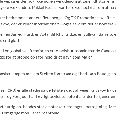
 vej, så er der nok ikke nogen vej udenom at tage lidt større r
ykke væk endnu, Mikkel Kessler var for eksempel 6 år om at nå der
ster bedre modstandere flere penge. Og TK Promotions tv-aftale 
avne, der er kendt internationalt – også selv om det er boksere, 
 en Jarred Hurd, en Avtandil Khurtsidze, en Sullivan Barrera, en 
t end gjort.
i en global vej, fremfor en europæisk. Altdominerende Canelo er
e for at steppe op i for hold til et navn som Maier.
anskerkampen mellem Steffen Rørstrøm og Thorbjørn Boudigaard, 
en (3-0) er alle stadig på de første skridt af vejen. Givskov fik
– og Fordjour har i øvrigt bevist et potentiale, der fortjener en 
vt hurtig op, hendes stor amatørkarriere taget i betragtning. Men
alt 8 omgange mod Sarah Mahfould