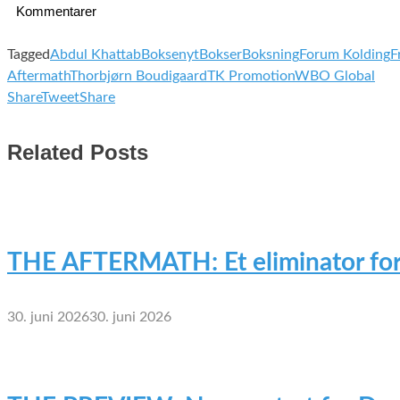
Kommentarer
Tagged
Abdul Khattab
Boksenyt
Bokser
Boksning
Forum Kolding
F
Aftermath
Thorbjørn Boudigaard
TK Promotion
WBO Global
Share
Tweet
Share
Related Posts
THE AFTERMATH: Et eliminator for
30. juni 2026
30. juni 2026