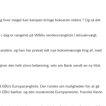
? Og hvor meget kan kampen bringe bokseren videre ? Og så det
 i dag er rangeret på WBAs verdensrangliste i letsværvægt.
tandere, og han har prøvet lidt nye boksemæssige ting af, med
ver den helt store belønning, selv om Bank vandt en ny titel,
på EBUs Europarangliste. Der rumles om muligheden for at gå
er i EBU-bælter, og den nuværende Europamester, franske Kevin