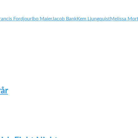
rancis Fordjour
Ibo Maier
Jacob Bank
Kem Ljungquist
Melissa Mor
år