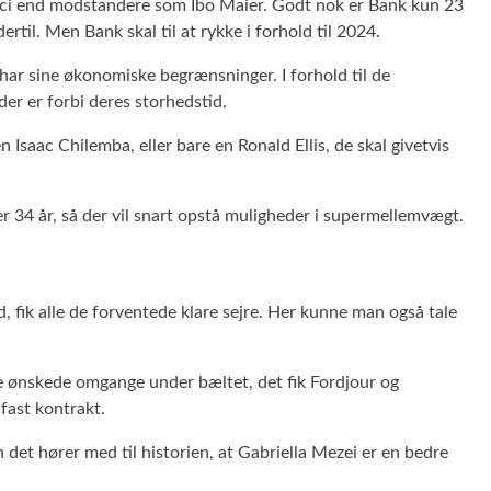
isici end modstandere som Ibo Maier. Godt nok er Bank kun 23
til. Men Bank skal til at rykke i forhold til 2024.
har sine økonomiske begrænsninger. I forhold til de
der er forbi deres storhedstid.
Isaac Chilemba, eller bare en Ronald Ellis, de skal givetvis
 34 år, så der vil snart opstå muligheder i supermellemvægt.
fik alle de forventede klare sejre. Her kunne man også tale
 de ønskede omgange under bæltet, det fik Fordjour og
fast kontrakt.
 det hører med til historien, at Gabriella Mezei er en bedre