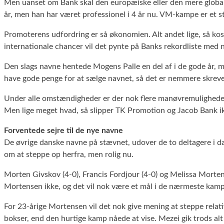
Men uanset om Bank skal den europæiske eller den mere globale
år, men han har været professionel i 4 år nu. VM-kampe er et st
Promoterens udfordring er så økonomien. Alt andet lige, så ko
internationale chancer vil det pynte på Banks rekordliste med n
Den slags navne hentede Mogens Palle en del af i de gode år, men
have gode penge for at sælge navnet, så det er nemmere skreve
Under alle omstændigheder er der nok flere manøvremuligheder 
Men lige meget hvad, så slipper TK Promotion og Jacob Bank ikk
Forventede sejre til de nye navne
De øvrige danske navne på stævnet, udover de to deltagere i d
om at steppe op herfra, men rolig nu.
Morten Givskov (4-0), Francis Fordjour (4-0) og Melissa Mortens
Mortensen ikke, og det vil nok være et mål i de nærmeste kampe 
For 23-årige Mortensen vil det nok give mening at steppe relati
bokser, end den hurtige kamp nåede at vise. Mezei gik trods 