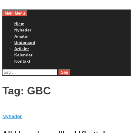
Skip
to
Main Menu
content
Hjem
Nyheder
Amatør
Undercard
Artikler
Kalender
Kontakt
Søg
efter:
Tag:
GBC
Nyheder