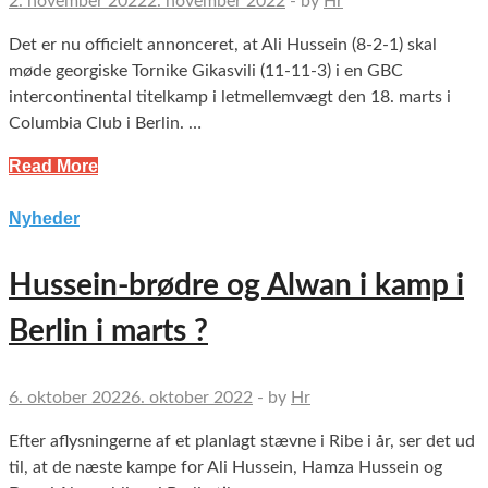
2. november 2022
2. november 2022
-
by
Hr
Det er nu officielt annonceret, at Ali Hussein (8-2-1) skal
møde georgiske Tornike Gikasvili (11-11-3) i en GBC
intercontinental titelkamp i letmellemvægt den 18. marts i
Columbia Club i Berlin. …
Read More
Nyheder
Hussein-brødre og Alwan i kamp i
Berlin i marts ?
6. oktober 2022
6. oktober 2022
-
by
Hr
Efter aflysningerne af et planlagt stævne i Ribe i år, ser det ud
til, at de næste kampe for Ali Hussein, Hamza Hussein og