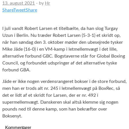
13. august 2021
-
by
Hr
Share
Tweet
Share
I juli vandt Robert Larsen et titelbælte, da han slog Turgay
Uzun i Berlin. Nu træder Robert Larsen (5-3-1) et skridt op,
når han søndag den 3. oktober møder den ubesejrede tysker
Mike Jäde (16-0) i en VM-kamp i letmellemvægt i det lille,
alternative forbund GBC. Bogstaverne står for Global Boxing
Council, og forbundet udspringer af det alternative tyske
forbund GBA.
Jäde er ikke nogen verdensrangeret bokser i de store forbund,
men han er trods alt nr. 245 i letmellemvægt på BoxRec, så
det er lidt af et skridt for Larsen, der er nr. 492 i
supermellemvægt. Danskeren skal altså klemme sig nogen
pounds ned til denne kamp, som han bekræfter over
Boksenyt.
Kommentarer