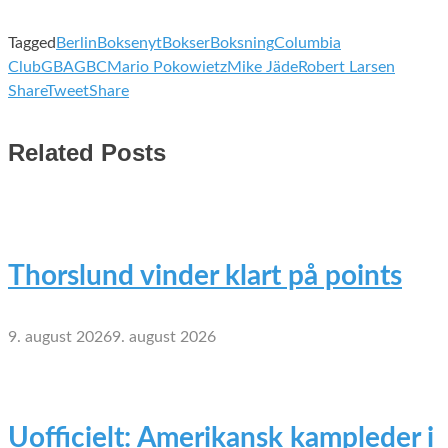
Tagged
Berlin
Boksenyt
Bokser
Boksning
Columbia
Club
GBA
GBC
Mario Pokowietz
Mike Jäde
Robert Larsen
Share
Tweet
Share
Related Posts
Thorslund vinder klart på points
9. august 2026
9. august 2026
Uofficielt: Amerikansk kampleder i