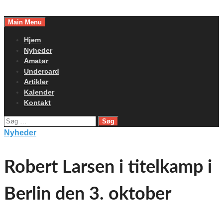
Skip
to
Main Menu
content
Hjem
Nyheder
Amatør
Undercard
Artikler
Kalender
Kontakt
Søg
efter:
Nyheder
Robert Larsen i titelkamp i
Berlin den 3. oktober