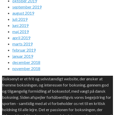
oktober 2019
september 2019
august 2019
juli 2019
juni 2019
maj 2019
april 2019
marts 2019
februar 2019
januar 2019
december 2018
november 2018
Boksenyt er et frit og selvstændigt website, der ønsker at
fremme boksningen, og interessen for boksning, gennem god
og tilgængelig formidling af boksestof, med vægt på dansk
boksning. Siden afspejler forhåbentligvis vores begejstring for
sporten - samtidig med at vi forbeholder os ret til en kritisk
holdning til alle lejre. Det er passionen for boksningen, der