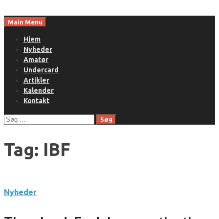
Skip
to
Main Menu
content
Hjem
Nyheder
Amatør
Undercard
Artikler
Kalender
Kontakt
Søg
efter:
Tag:
IBF
Nyheder