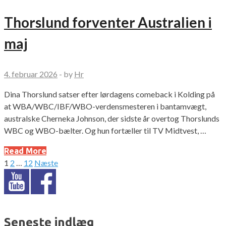
Thorslund forventer Australien i
maj
4. februar 2026
-
by
Hr
Dina Thorslund satser efter lørdagens comeback i Kolding på
at WBA/WBC/IBF/WBO-verdensmesteren i bantamvægt,
australske Cherneka Johnson, der sidste år overtog Thorslunds
WBC og WBO-bælter. Og hun fortæller til TV Midtvest, …
Read More
1
2
…
12
Næste
Indlægsinddeling
Seneste indlæg