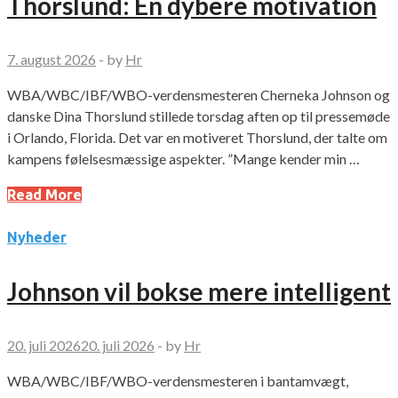
Thorslund: En dybere motivation
7. august 2026
-
by
Hr
WBA/WBC/IBF/WBO-verdensmesteren Cherneka Johnson og
danske Dina Thorslund stillede torsdag aften op til pressemøde
i Orlando, Florida. Det var en motiveret Thorslund, der talte om
kampens følelsesmæssige aspekter. ”Mange kender min …
Read More
Nyheder
Johnson vil bokse mere intelligent
20. juli 2026
20. juli 2026
-
by
Hr
WBA/WBC/IBF/WBO-verdensmesteren i bantamvægt,