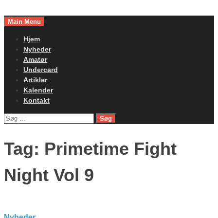
Skip
to
Main Menu
content
Hjem
Nyheder
Amatør
Undercard
Artikler
Kalender
Kontakt
Søg
efter:
Tag:
Primetime Fight
Night Vol 9
Nyheder