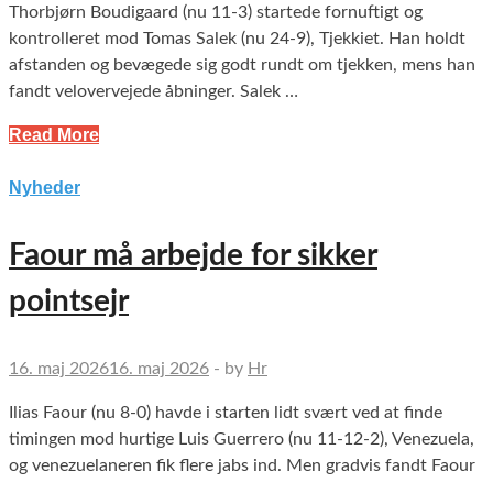
Thorbjørn Boudigaard (nu 11-3) startede fornuftigt og
kontrolleret mod Tomas Salek (nu 24-9), Tjekkiet. Han holdt
afstanden og bevægede sig godt rundt om tjekken, mens han
fandt velovervejede åbninger. Salek …
Read More
Nyheder
Faour må arbejde for sikker
pointsejr
16. maj 2026
16. maj 2026
-
by
Hr
Ilias Faour (nu 8-0) havde i starten lidt svært ved at finde
timingen mod hurtige Luis Guerrero (nu 11-12-2), Venezuela,
og venezuelaneren fik flere jabs ind. Men gradvis fandt Faour
…