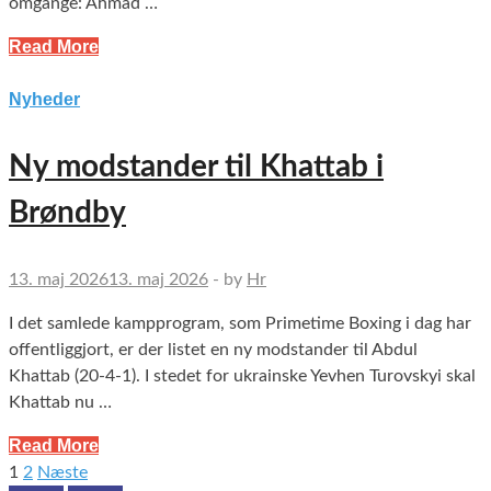
omgange: Ahmad …
Read More
Nyheder
Ny modstander til Khattab i
Brøndby
13. maj 2026
13. maj 2026
-
by
Hr
I det samlede kampprogram, som Primetime Boxing i dag har
offentliggjort, er der listet en ny modstander til Abdul
Khattab (20-4-1). I stedet for ukrainske Yevhen Turovskyi skal
Khattab nu …
Read More
1
2
Næste
Indlægsinddeling