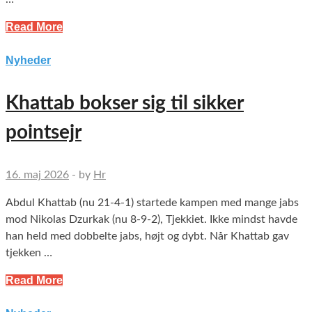
Read More
Nyheder
Khattab bokser sig til sikker
pointsejr
16. maj 2026
-
by
Hr
Abdul Khattab (nu 21-4-1) startede kampen med mange jabs
mod Nikolas Dzurkak (nu 8-9-2), Tjekkiet. Ikke mindst havde
han held med dobbelte jabs, højt og dybt. Når Khattab gav
tjekken …
Read More