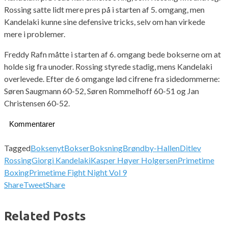
Rossing satte lidt mere pres på i starten af 5. omgang, men
Kandelaki kunne sine defensive tricks, selv om han virkede
mere i problemer.
Freddy Rafn måtte i starten af 6. omgang bede bokserne om at
holde sig fra unoder. Rossing styrede stadig, mens Kandelaki
overlevede. Efter de 6 omgange lød cifrene fra sidedommerne:
Søren Saugmann 60-52, Søren Rommelhoff 60-51 og Jan
Christensen 60-52.
Kommentarer
Tagged
Boksenyt
Bokser
Boksning
Brøndby-Hallen
Ditlev
Rossing
Giorgi Kandelaki
Kasper Høyer Holgersen
Primetime
Boxing
Primetime Fight Night Vol 9
Share
Tweet
Share
Related Posts