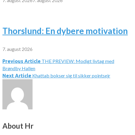
7. august 2026
7. august 2026
Thorslund: En dybere motivation
7. august 2026
THE PREVIEW: Modigt livtag med
Indlægsnavigation
Previous Article
Brøndby Hallen
Khattab bokser sig til sikker pointsejr
Next Article
About Hr