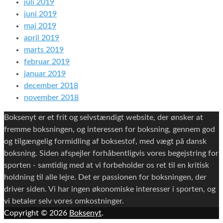
juli 2019
juni 2019
maj 2019
april 2019
marts 2019
februar 2019
januar 2019
december 2018
november 2018
Boksenyt er et frit og selvstændigt website, der ønsker at
fremme boksningen, og interessen for boksning, gennem god
og tilgængelig formidling af boksestof, med vægt på dansk
boksning. Siden afspejler forhåbentligvis vores begejstring for
sporten - samtidig med at vi forbeholder os ret til en kritisk
holdning til alle lejre. Det er passionen for boksningen, der
driver siden. Vi har ingen økonomiske interesser i sporten, og
vi betaler selv vores omkostninger.
Copyright © 2026
Boksenyt
.