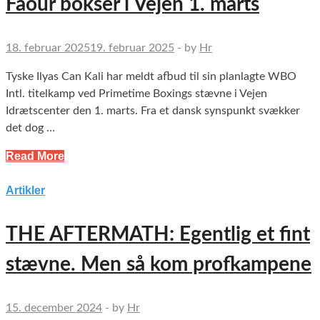
Faour bokser i Vejen 1. marts
18. februar 2025
19. februar 2025
-
by
Hr
Tyske Ilyas Can Kali har meldt afbud til sin planlagte WBO
Intl. titelkamp ved Primetime Boxings stævne i Vejen
Idrætscenter den 1. marts. Fra et dansk synspunkt svækker
det dog …
Read More
Artikler
THE AFTERMATH: Egentlig et fint
stævne. Men så kom profkampene
15. december 2024
-
by
Hr