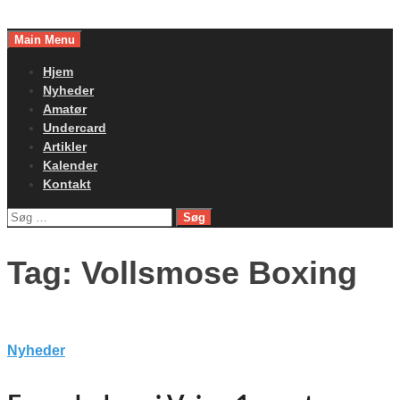
Skip
to
Main Menu
content
Hjem
Nyheder
Amatør
Undercard
Artikler
Kalender
Kontakt
Søg
efter:
Tag:
Vollsmose Boxing
Nyheder