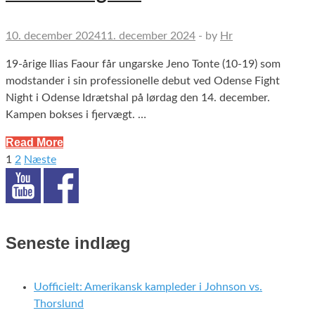
10. december 2024
11. december 2024
-
by
Hr
19-årige Ilias Faour får ungarske Jeno Tonte (10-19) som
modstander i sin professionelle debut ved Odense Fight
Night i Odense Idrætshal på lørdag den 14. december.
Kampen bokses i fjervægt. …
Read More
1
2
Næste
Indlægsinddeling
Seneste indlæg
Uofficielt: Amerikansk kampleder i Johnson vs.
Thorslund