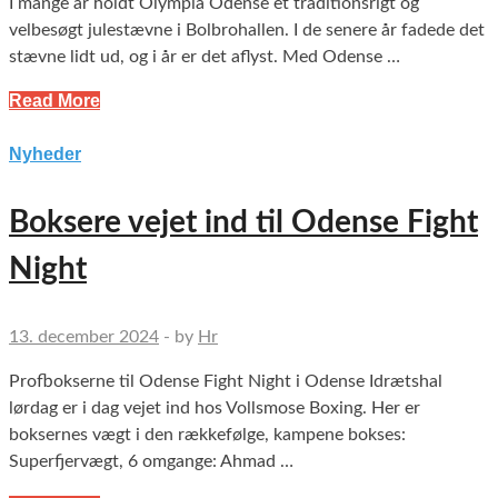
I mange år holdt Olympia Odense et traditionsrigt og
velbesøgt julestævne i Bolbrohallen. I de senere år fadede det
stævne lidt ud, og i år er det aflyst. Med Odense …
Read More
Nyheder
Boksere vejet ind til Odense Fight
Night
13. december 2024
-
by
Hr
Profbokserne til Odense Fight Night i Odense Idrætshal
lørdag er i dag vejet ind hos Vollsmose Boxing. Her er
boksernes vægt i den rækkefølge, kampene bokses:
Superfjervægt, 6 omgange: Ahmad …