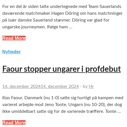
For en del år siden talte undertegnede med Team Sauerlands
daværende matchmaker Hagen Döring om hans matchninger
på især danske Sauerland stævner. Döring var glad for
ungarske journeymen. Ifølge ham …
Read More
Nyheder
Faour stopper ungarer i profdebut
14. december 2024
14. december 2024
-
by
Hr
Ilias Faour, Danmark (nu 1-0) satte sig hurtigt på kampen med
varieret arbejde mod Jeno Tonte, Ungarn (nu 10-20), der dog
ikke umiddelbart satte sig for de varierede træffere. Tonte …
Read More