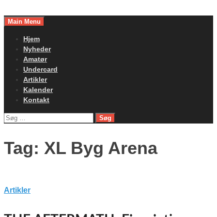
Skip
to
Main Menu
content
Hjem
Nyheder
Amatør
Undercard
Artikler
Kalender
Kontakt
Søg
efter:
Tag:
XL Byg Arena
Artikler