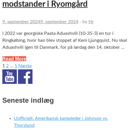
modstander i Ryomgård
9. september 2024
9. september 2024
-
by
Hr
I 2022 var georgiske Paata Aduashvili (10-35-3) en tur i
Ringkøbing, hvor han blev stoppet af Kem Ljungquist. Nu skal
Aduashvili igen til Danmark, for på lørdag den 14. oktober …
Read More
1
2
…
5
Næste
Indlægsinddeling
Seneste indlæg
Uofficielt: Amerikansk kampleder i Johnson vs.
Thorslund