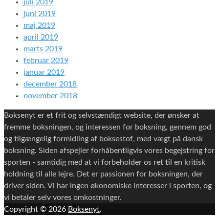
juli 2019
juni 2019
maj 2019
april 2019
marts 2019
februar 2019
januar 2019
december 2018
november 2018
Boksenyt er et frit og selvstændigt website, der ønsker at
fremme boksningen, og interessen for boksning, gennem god
og tilgængelig formidling af boksestof, med vægt på dansk
boksning. Siden afspejler forhåbentligvis vores begejstring for
sporten - samtidig med at vi forbeholder os ret til en kritisk
holdning til alle lejre. Det er passionen for boksningen, der
driver siden. Vi har ingen økonomiske interesser i sporten, og
vi betaler selv vores omkostninger.
Copyright © 2026
Boksenyt
.