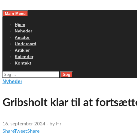
Skip
to
Main Menu
content
Hjem
Nyheder
Amatør
Undercard
Artikler
Kalender
Kontakt
Søg
efter:
Nyheder
Gribsholt klar til at fortsæt
16. september 2024
-
by
Hr
Share
Tweet
Share