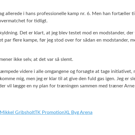
g allerede i hans professionelle kamp nr. 6. Men han fortæller til
overmatchet for tidligt.
kyldning. Det er klart, at jeg blev testet mod en modstander, der
t par flere kampe, før jeg stod over for sådan en modstander, men
ener ikke selv, at det var så slemt.
 kæmpede videre i alle omgangene og forsøgte at tage initiative
t komme mig, men jeg er klar til at give den fuld gas igen. Jeg er
, der vil lægge en ny plan for træningen sammen med træner Arn
Mikkel Gribsholt
TK Promotion
XL Byg Arena