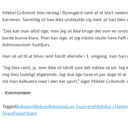
Mikkel Gribsholt blev lørdag i Ryomgård ramt af et klart nederla
karrieren. Samtidig vil han ikke undskylde sig med, at han blev 
“Det kan man altid sige, men jeg vil ikke bruge det som en unds
burde kunne klare. Man kan sige, at jeg måske skulle have haft e
Adresseavisen Syddjurs.
Han så ud til at blive ramt hårdt allerede i 1. omgang, men han m
“Jeg blev ramt, ja, men ikke så hårdt som det måske så ud. Jeg
mig blev tydeligt afgørende. Jeg skal lige have et par dage til a
må man kalkulere med i den her sport,” siger Mikkel Gribsholt
Kommentarer
Tagged
Boksenyt
Bokser
Boksning
Luis Guerrero
Midtdjurs Hallen
Share
Tweet
Share