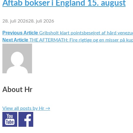
Aftab bokser i England 15. august
28. juli 2026
28. juli 2026
Previous Article
Gribsholt klart pointsbesejret af hård venezu
Indlægsnavigation
Next Article
THE AFTERMATH: Fire rigtige og en misser på k
About Hr
View all posts by Hr
→