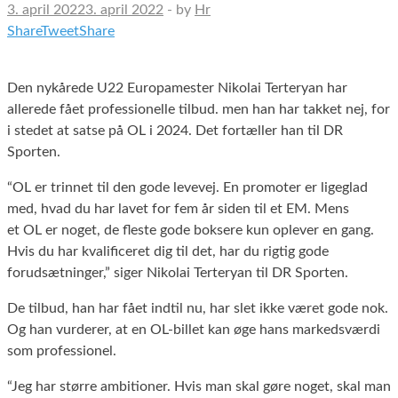
3. april 2022
3. april 2022
-
by
Hr
Share
Tweet
Share
Den nykårede U22 Europamester Nikolai Terteryan har
allerede fået professionelle tilbud. men han har takket nej, for
i stedet at satse på OL i 2024. Det fortæller han til DR
Sporten.
“
OL
er trinnet til den gode levevej. En promoter er ligeglad
med, hvad du har lavet for fem år siden til et
EM
. Mens
et
OL
er noget, de fleste gode boksere kun oplever en gang.
Hvis du har kvalificeret dig til det, har du rigtig gode
forudsætninger,” siger Nikolai Terteryan til DR Sporten.
De tilbud, han har fået indtil nu, har slet ikke været gode nok.
Og han vurderer, at en OL-billet kan øge hans markedsværdi
som professionel.
“Jeg har større ambitioner. Hvis man skal gøre noget, skal man