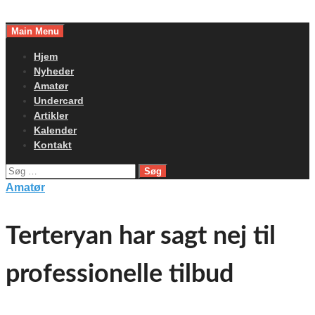
Skip
to
Main Menu
content
Hjem
Nyheder
Amatør
Undercard
Artikler
Kalender
Kontakt
Søg
efter:
Amatør
Terteryan har sagt nej til
professionelle tilbud