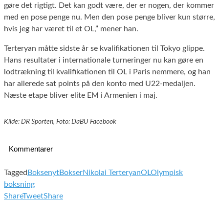
gøre det rigtigt. Det kan godt være, der er nogen, der kommer
med en pose penge nu. Men den pose penge bliver kun større,
hvis jeg har været til et
OL
,” mener han.
Terteryan måtte sidste år se kvalifikationen til Tokyo glippe.
Hans resultater i internationale turneringer nu kan gøre en
lodtrækning til kvalifikationen til OL i Paris nemmere, og han
har allerede sat points på den konto med U22-medaljen.
Næste etape bliver elite EM i Armenien i maj.
Kilde: DR Sporten, Foto: DaBU Facebook
Kommentarer
Tagged
Boksenyt
Bokser
Nikolai Terteryan
OL
Olympisk
boksning
Share
Tweet
Share