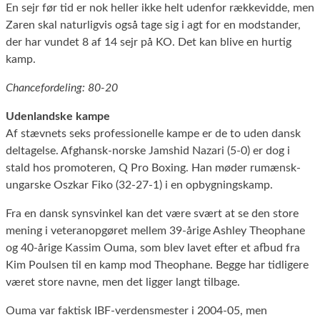
En sejr før tid er nok heller ikke helt udenfor rækkevidde, men
Zaren skal naturligvis også tage sig i agt for en modstander,
der har vundet 8 af 14 sejr på KO. Det kan blive en hurtig
kamp.
Chancefordeling: 80-20
Udenlandske kampe
Af stævnets seks professionelle kampe er de to uden dansk
deltagelse. Afghansk-norske Jamshid Nazari (5-0) er dog i
stald hos promoteren, Q Pro Boxing. Han møder rumænsk-
ungarske Oszkar Fiko (32-27-1) i en opbygningskamp.
Fra en dansk synsvinkel kan det være svært at se den store
mening i veteranopgøret mellem 39-årige Ashley Theophane
og 40-årige Kassim Ouma, som blev lavet efter et afbud fra
Kim Poulsen til en kamp mod Theophane. Begge har tidligere
været store navne, men det ligger langt tilbage.
Ouma var faktisk IBF-verdensmester i 2004-05, men