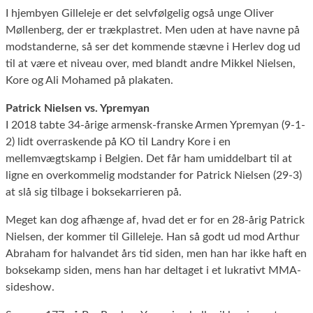
I hjembyen Gilleleje er det selvfølgelig også unge Oliver
Møllenberg, der er trækplastret. Men uden at have navne på
modstanderne, så ser det kommende stævne i Herlev dog ud
til at være et niveau over, med blandt andre Mikkel Nielsen,
Kore og Ali Mohamed på plakaten.
Patrick Nielsen vs. Ypremyan
I 2018 tabte 34-årige armensk-franske Armen Ypremyan (9-1-
2) lidt overraskende på KO til Landry Kore i en
mellemvægtskamp i Belgien. Det får ham umiddelbart til at
ligne en overkommelig modstander for Patrick Nielsen (29-3)
at slå sig tilbage i boksekarrieren på.
Meget kan dog afhænge af, hvad det er for en 28-årig Patrick
Nielsen, der kommer til Gilleleje. Han så godt ud mod Arthur
Abraham for halvandet års tid siden, men han har ikke haft en
boksekamp siden, mens han har deltaget i et lukrativt MMA-
sideshow.