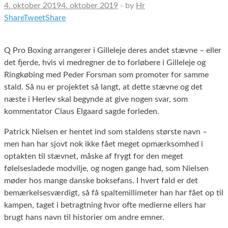
4. oktober 2019
4. oktober 2019
-
by
Hr
Share
Tweet
Share
Q Pro Boxing arrangerer i Gilleleje deres andet stævne – eller
det fjerde, hvis vi medregner de to forløbere i Gilleleje og
Ringkøbing med Peder Forsman som promoter for samme
stald. Så nu er projektet så langt, at dette stævne og det
næste i Herlev skal begynde at give nogen svar, som
kommentator Claus Elgaard sagde forleden.
Patrick Nielsen er hentet ind som staldens største navn –
men han har sjovt nok ikke fået meget opmærksomhed i
optakten til stævnet, måske af frygt for den meget
følelsesladede modvilje, og nogen gange had, som Nielsen
møder hos mange danske boksefans. I hvert fald er det
bemærkelsesværdigt, så få spaltemillimeter han har fået op til
kampen, taget i betragtning hvor ofte medierne ellers har
brugt hans navn til historier om andre emner.