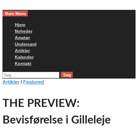
Skip
to
Main Menu
content
Hjem
Nyheder
Amatør
Undercard
Artikler
Kalender
Kontakt
Søg
efter:
Artikler
/
Featured
THE PREVIEW:
Bevisførelse i Gilleleje