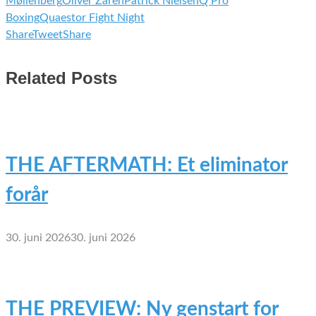
Møllenberg
Oliver Zaren
Patrick Nielsen
Q Pro
Boxing
Quaestor Fight Night
Share
Tweet
Share
Related Posts
THE AFTERMATH: Et eliminator
forår
30. juni 2026
30. juni 2026
THE PREVIEW: Ny genstart for