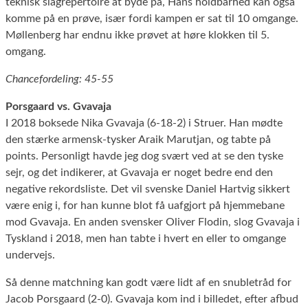
teknisk slagrepertoire at byde på, Hans holdbarhed kan også
komme på en prøve, især fordi kampen er sat til 10 omgange.
Møllenberg har endnu ikke prøvet at høre klokken til 5.
omgang.
Chancefordeling: 45-55
Porsgaard vs. Gvavaja
I 2018 boksede Nika Gvavaja (6-18-2) i Struer. Han mødte
den stærke armensk-tysker Araik Marutjan, og tabte på
points. Personligt havde jeg dog svært ved at se den tyske
sejr, og det indikerer, at Gvavaja er noget bedre end den
negative rekordsliste. Det vil svenske Daniel Hartvig sikkert
være enig i, for han kunne blot få uafgjort på hjemmebane
mod Gvavaja. En anden svensker Oliver Flodin, slog Gvavaja i
Tyskland i 2018, men han tabte i hvert en eller to omgange
undervejs.
Så denne matchning kan godt være lidt af en snubletråd for
Jacob Porsgaard (2-0). Gvavaja kom ind i billedet, efter afbud