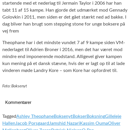
startende med et nederlag til Jermain Taylor i 2006 har han
tabt 11 af 15 kampe. Han gjorde det udmærket mod Gennady
Golovkin i 2011, men siden er det gået stærkt ned ad bakke. I
dag bliver han brugt som stepping stone for unge boksere på
vej frem
Theophane har i det mindste vundet 7 af 9 kampe siden VM-
nederlaget til Adrien Broner i 2016, men det har været mod
mindre end imponerende modstand. Alligevel giver kampen
kun mening på et dansk stævne, hvis der er lagt op til at lade
vinderen møde Landry Kore – som Kore har opfordret til.
Foto: Boksenyt
Kommentarer
Tagged
Ashley Theophane
Boksenyt
Bokser
Boksning
Gilleleje
Hallen
Jacob Porsgaard
Jamshid Nazari
Kassim Ouma
Oliver