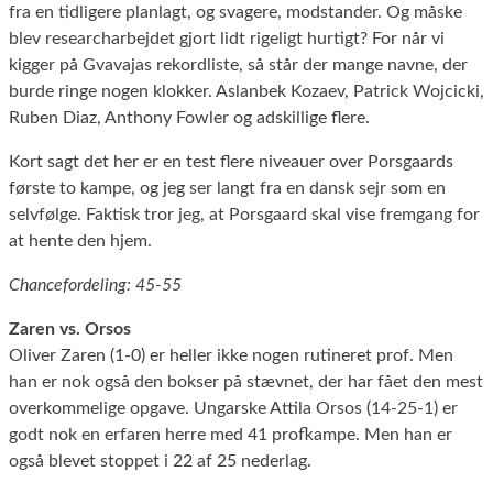
fra en tidligere planlagt, og svagere, modstander. Og måske
blev researcharbejdet gjort lidt rigeligt hurtigt? For når vi
kigger på Gvavajas rekordliste, så står der mange navne, der
burde ringe nogen klokker. Aslanbek Kozaev, Patrick Wojcicki,
Ruben Diaz, Anthony Fowler og adskillige flere.
Kort sagt det her er en test flere niveauer over Porsgaards
første to kampe, og jeg ser langt fra en dansk sejr som en
selvfølge. Faktisk tror jeg, at Porsgaard skal vise fremgang for
at hente den hjem.
Chancefordeling: 45-55
Zaren vs. Orsos
Oliver Zaren (1-0) er heller ikke nogen rutineret prof. Men
han er nok også den bokser på stævnet, der har fået den mest
overkommelige opgave. Ungarske Attila Orsos (14-25-1) er
godt nok en erfaren herre med 41 profkampe. Men han er
også blevet stoppet i 22 af 25 nederlag.