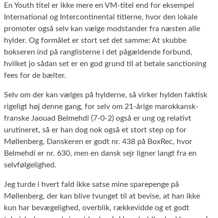
En Youth titel er ikke mere en VM-titel end for eksempel
International og Intercontinental titlerne, hvor den lokale
promoter også selv kan vælge modstander fra næsten alle
hylder. Og formålet er stort set det samme: At skubbe
bokseren ind på ranglisterne i det pågældende forbund,
hvilket jo sådan set er en god grund til at betale sanctioning
fees for de bælter.
Selv om der kan vælges på hylderne, så virker hylden faktisk
rigeligt høj denne gang, for selv om 21-årige marokkansk-
franske Jaouad Belmehdi (7-0-2) også er ung og relativt
urutineret, så er han dog nok også et stort step op for
Møllenberg, Danskeren er godt nr. 438 på BoxRec, hvor
Belmehdi er nr. 630, men en dansk sejr ligner langt fra en
selvfølgelighed.
Jeg turde i hvert fald ikke satse mine sparepenge på
Møllenberg, der kan blive tvunget til at bevise, at han ikke
kun har bevægelighed, overblik, rækkevidde og et godt