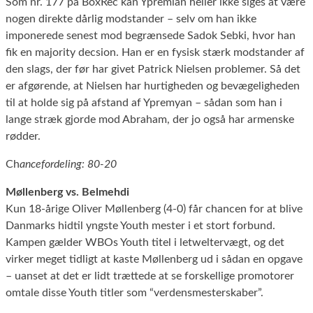
Som nr. 177 på BoxRec kan Ypremian heller ikke siges at være
nogen direkte dårlig modstander – selv om han ikke
imponerede senest mod begrænsede Sadok Sebki, hvor han
fik en majority decsion. Han er en fysisk stærk modstander af
den slags, der før har givet Patrick Nielsen problemer. Så det
er afgørende, at Nielsen har hurtigheden og bevægeligheden
til at holde sig på afstand af Ypremyan – sådan som han i
lange stræk gjorde mod Abraham, der jo også har armenske
rødder.
Ch
ancefordeling: 80-20
Møllenberg vs. Belmehdi
Kun 18-årige Oliver Møllenberg (4-0) får chancen for at blive
Danmarks hidtil yngste Youth mester i et stort forbund.
Kampen gælder WBOs Youth titel i letweltervægt, og det
virker meget tidligt at kaste Møllenberg ud i sådan en opgave
– uanset at det er lidt trættede at se forskellige promotorer
omtale disse Youth titler som “verdensmesterskaber”.