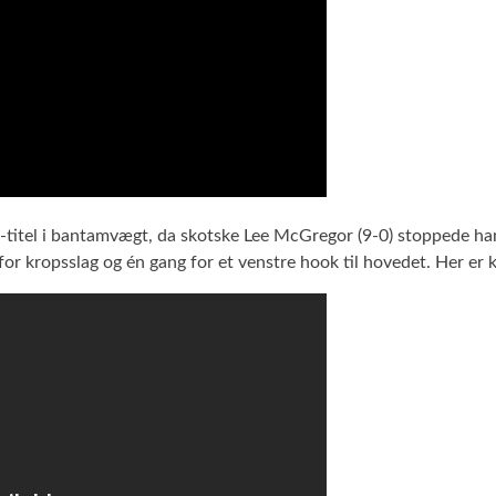
 EM-titel i bantamvægt, da skotske Lee McGregor (9-0) stoppede 
or kropsslag og én gang for et venstre hook til hovedet. Her er