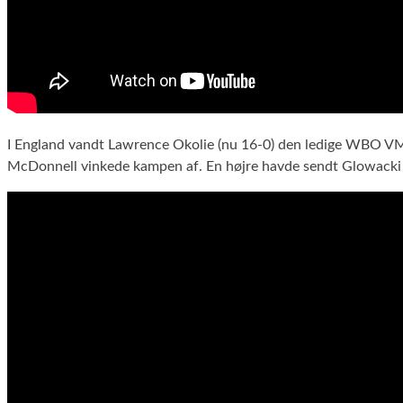
I England vandt Lawrence Okolie (nu 16-0) den ledige WBO VM-
McDonnell vinkede kampen af. En højre havde sendt Glowacki ne