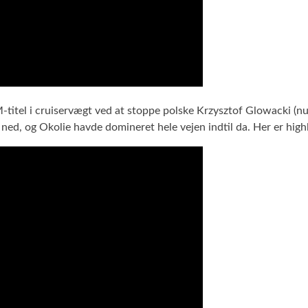
titel i cruiservægt ved at stoppe polske Krzysztof Glowacki (nu
d, og Okolie havde domineret hele vejen indtil da. Her er highl