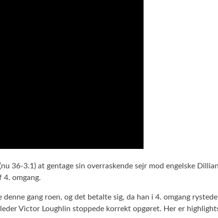
 (nu 36-3.1) at gentage sin overraskende sejr mod engelske Dill
af 4. omgang.
 denne gang roen, og det betalte sig, da han i 4. omgang rysted
eder Victor Loughlin stoppede korrekt opgøret. Her er highlight