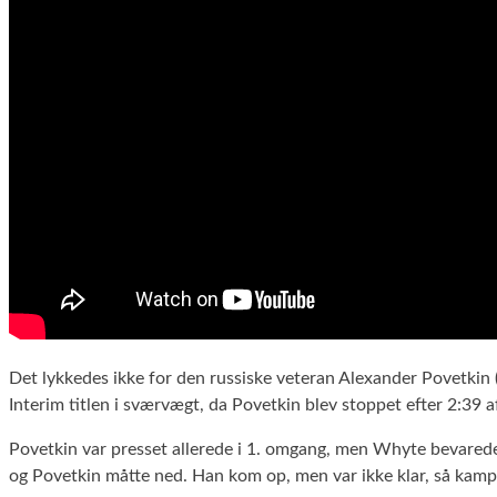
Det lykkedes ikke for den russiske veteran Alexander Povetkin
Interim titlen i sværvægt, da Povetkin blev stoppet efter 2:39 
Povetkin var presset allerede i 1. omgang, men Whyte bevarede
og Povetkin måtte ned. Han kom op, men var ikke klar, så kampl