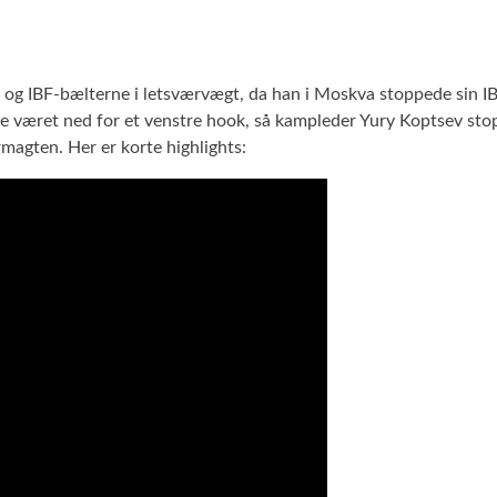
 og IBF-bælterne i letsværvægt, da han i Moskva stoppede sin I
 været ned for et venstre hook, så kampleder Yury Koptsev stopp
agten. Her er korte highlights: