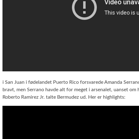
i San Juan i fødelandet Puerto Rico forsvarede Amanda Serra
bravt, men Serrano havde alt for meget i arsenalet, uanset om 
Roberto Ramirez Jr. talte Bermudez ud. Her er highlights: