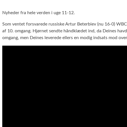
Nyheder fra hele verden i uge 11-12.
Som ventet forsvarede russiske Artur Beterbiev (nu 16-0) WBC
af 10. omgang. Hjørnet sendte håndklædet ind, da Deines havde
omgang, men Deines leverede ellers en modig indsats mod overm