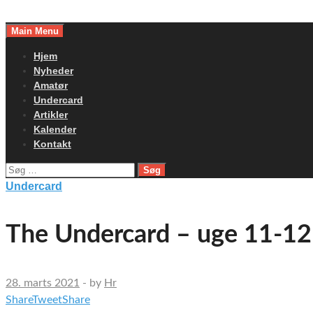
Skip
to
Main Menu
content
Hjem
Nyheder
Amatør
Undercard
Artikler
Kalender
Kontakt
Søg
efter:
Undercard
The Undercard – uge 11-12
28. marts 2021
-
by
Hr
Share
Tweet
Share