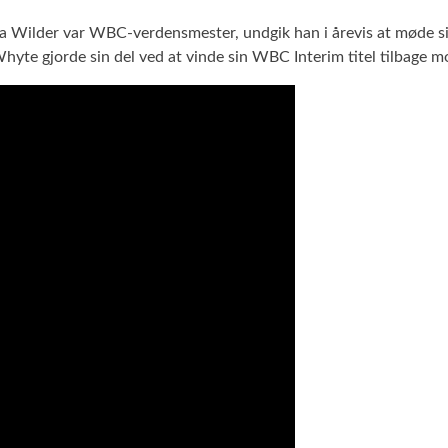
 Da Wilder var WBC-verdensmester, undgik han i årevis at møde
yte gjorde sin del ved at vinde sin WBC Interim titel tilbage mo