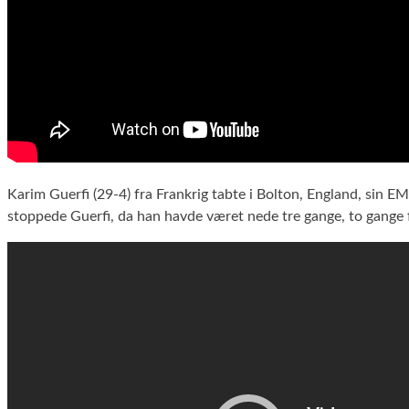
Karim Guerfi (29-4) fra Frankrig tabte i Bolton, England, sin
stoppede Guerfi, da han havde været nede tre gange, to gange f