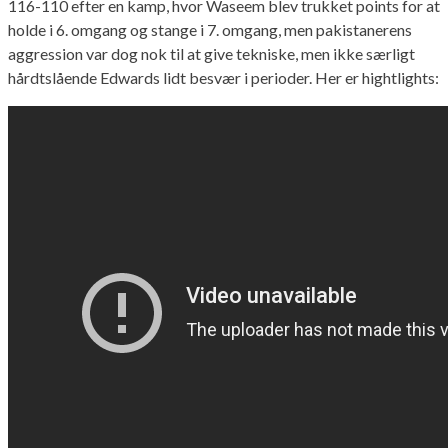
116-110 efter en kamp, hvor Waseem blev trukket points for at
holde i 6. omgang og stange i 7. omgang, men pakistanerens
aggression var dog nok til at give tekniske, men ikke særligt
hårdtslående Edwards lidt besvær i perioder. Her er hightlights: