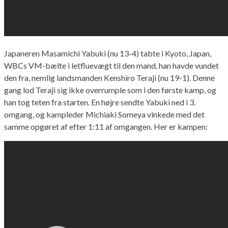
Japaneren Masamichi Yabuki (nu 13-4) tabte i Kyoto, Japan,
WBCs VM-bælte i letfluevægt til den mand, han havde vundet
den fra, nemlig landsmanden Kenshiro Teraji (nu 19-1). Denne
gang lod Teraji sig ikke overrumple som i den første kamp, og
han tog teten fra starten. En højre sendte Yabuki ned i 3.
omgang, og kampleder Michiaki Someya vinkede med det
samme opgøret af efter 1:11 af omgangen. Her er kampen: