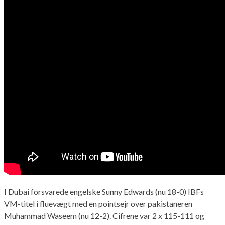
I Dubai forsvarede engelske Sunny Edwards (nu 18-0) IBFs
VM-titel i fluevægt med en pointsejr over pakistaneren
Muhammad Waseem (nu 12-2). Cifrene var 2 x 115-111 og