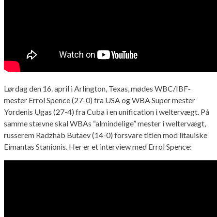
Lørdag den 16. april i Arlington, Texas, mødes WBC/IBF-
mester Errol Spence (27-0) fra USA og WBA Super mester
Yordenis Ugas (27-4) fra Cuba i en unification i weltervægt. På
samme stævne skal WBAs “almindelige” mester i weltervægt,
russerem Radzhab Butaev (14-0) forsvare titlen mod litauiske
Eimantas Stanionis. Her er et interview med Errol Spence: