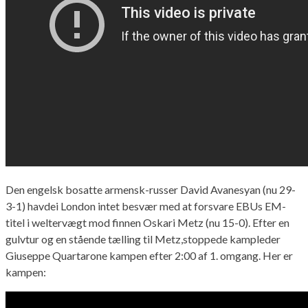
Den engelsk bosatte armensk-russer David Avanesyan (nu 29-
3-1) havdei London intet besvær med at forsvare EBUs EM-
titel i weltervægt mod finnen Oskari Metz (nu 15-0). Efter en
gulvtur og en stående tælling til Metz,stoppede kampleder
Giuseppe Quartarone kampen efter 2:00 af 1. omgang. Her er
kampen: