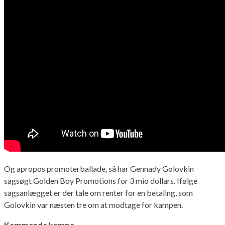
Og apropos promoterballade, så har Gennady Golovkin
sagsøgt Golden Boy Promotions for 3 mio dollars. Ifølge
sagsanlægget er der tale om renter for en betaling, som
Golovkin var næsten tre om at modtage for kampen.
Kommende kampe