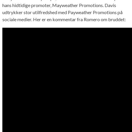
hans hidtidige promoter, Mayweather Promotions. Davis
udtrykker stor utilfredshed med Payweather Promotions på
sociale medier. Her er en kommentar fra Romero om bruddet: