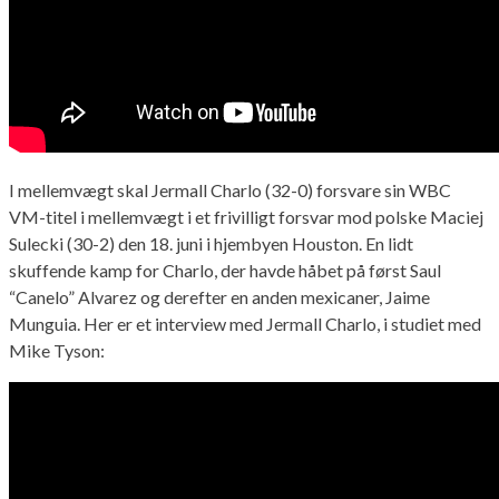
I mellemvægt skal Jermall Charlo (32-0) forsvare sin WBC
VM-titel i mellemvægt i et frivilligt forsvar mod polske Maciej
Sulecki (30-2) den 18. juni i hjembyen Houston. En lidt
skuffende kamp for Charlo, der havde håbet på først Saul
“Canelo” Alvarez og derefter en anden mexicaner, Jaime
Munguia. Her er et interview med Jermall Charlo, i studiet med
Mike Tyson: