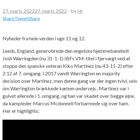
27. marts 2022
27. marts 2022
-
by
Hr
Share
Tweet
Share
Nyheder fra hele verden i uge 11 og 12.
Leeds, England, generobrede den engelske hjemmebanehelt
Josh Warringden (nu 31-1-1) IBFs VM-titel i fjervægt ved at
stoppe den spanske veteran Kiko Martinez (nu 43-11-2) efter
2:12 af 7. omgang. I 2017 vandt Warrington en majority
decision over Martinez, men denne gang var der ingen tvivl, selv
om Warrington brækkede kæben undervejs.. Martinez var i
gulvet allerede i 1. omgang, og han var skadet over begge øjne,
da kampleder Marcus Mcdonnell forbarmede sig over ham.
Her er highlights: