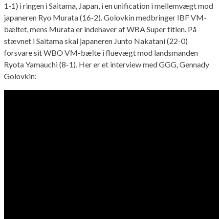
1-1) i ringen i Saitama, Japan, i en unification i mellemvægt mod
japaneren Ryo Murata (16-2). Golovkin medbringer IBF VM-
bæltet, mens Murata er indehaver af WBA Super titlen. På
stævnet i Saitama skal japaneren Junto Nakatani (22-0)
forsvare sit WBO VM-bælte i fluevægt mod landsmanden
Ryota Yamauchi (8-1). Her er et interview med GGG, Gennady
Golovkin: