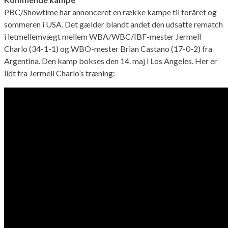
PBC/Showtime har annonceret en række kampe til foråret og
sommeren i USA. Det gælder blandt andet den udsatte rematch
i letmellemvægt mellem WBA/WBC/IBF-mester Jermell
Charlo (34-1-1) og WBO-mester Brian Castano (17-0-2) fra
Argentina. Den kamp bokses den 14. maj i Los Angeles. Her er
lidt fra Jermell Charlo’s træning: