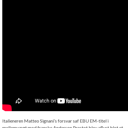
Italieneren Matteo Signani’s forsvar saf EBU EM-titel i
mellemvægt mod franske Anderson Prestot blev aflyst blot et