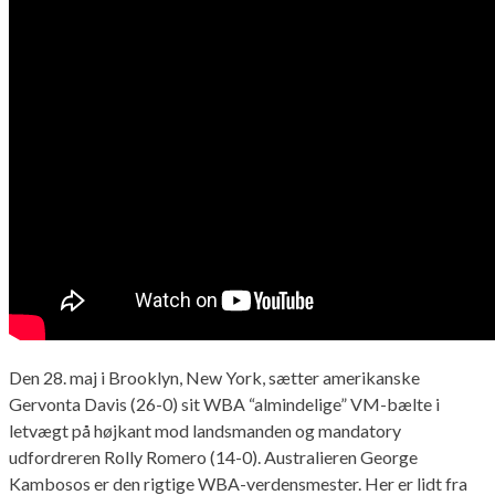
Den 28. maj i Brooklyn, New York, sætter amerikanske
Gervonta Davis (26-0) sit WBA “almindelige” VM-bælte i
letvægt på højkant mod landsmanden og mandatory
udfordreren Rolly Romero (14-0). Australieren George
Kambosos er den rigtige WBA-verdensmester. Her er lidt fra