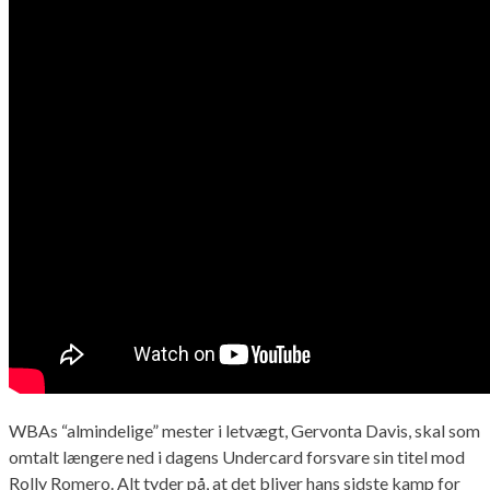
WBAs “almindelige” mester i letvægt, Gervonta Davis, skal som
omtalt længere ned i dagens Undercard forsvare sin titel mod
Rolly Romero. Alt tyder på, at det bliver hans sidste kamp for