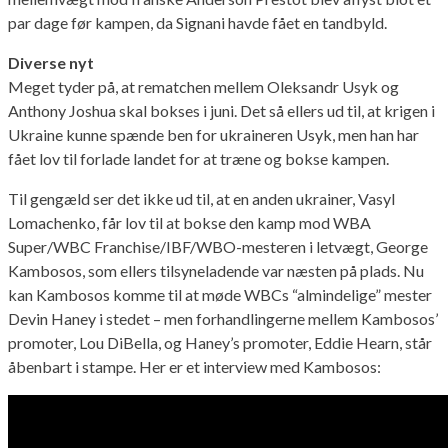
par dage før kampen, da Signani havde fået en tandbyld.
Diverse nyt
Meget tyder på, at rematchen mellem Oleksandr Usyk og
Anthony Joshua skal bokses i juni. Det så ellers ud til, at krigen i
Ukraine kunne spænde ben for ukraineren Usyk, men han har
fået lov til forlade landet for at træne og bokse kampen.
Til gengæld ser det ikke ud til, at en anden ukrainer, Vasyl
Lomachenko, får lov til at bokse den kamp mod WBA
Super/WBC Franchise/IBF/WBO-mesteren i letvægt, George
Kambosos, som ellers tilsyneladende var næsten på plads. Nu
kan Kambosos komme til at møde WBCs “almindelige” mester
Devin Haney i stedet – men forhandlingerne mellem Kambosos’
promoter, Lou DiBella, og Haney’s promoter, Eddie Hearn, står
åbenbart i stampe. Her er et interview med Kambosos: