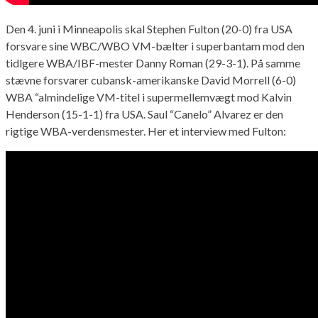
Den 4. juni i Minneapolis skal Stephen Fulton (20-0) fra USA
forsvare sine WBC/WBO VM-bælter i superbantam mod den
tidlgere WBA/IBF-mester Danny Roman (29-3-1). På samme
stævne forsvarer cubansk-amerikanske David Morrell (6-0)
WBA “almindelige VM-titel i supermellemvægt mod Kalvin
Henderson (15-1-1) fra USA. Saul “Canelo” Alvarez er den
rigtige WBA-verdensmester. Her et interview med Fulton: