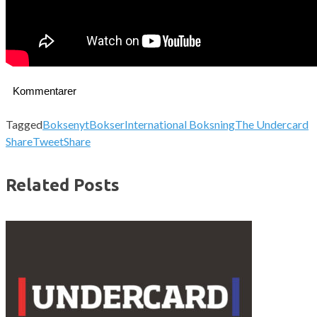
Kommentarer
Tagged
Boksenyt
Bokser
International Boksning
The Undercard
Share
Tweet
Share
Related Posts