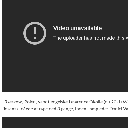
I Rzeszow, Polen, vandt engelske Lawrence Okolie (nu 20-1) W
Rozanski nåede at ryge ned 3 gange, inden kampleder Daniel Va