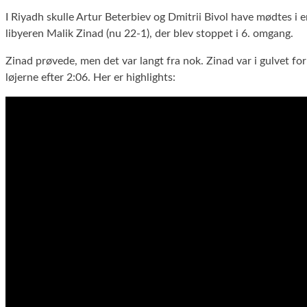
I Riyadh skulle Artur Beterbiev og Dmitrii Bivol have mødtes i
libyeren Malik Zinad (nu 22-1), der blev stoppet i 6. omgang.
Zinad prøvede, men det var langt fra nok. Zinad var i gulvet 
løjerne efter 2:06. Her er highlights: