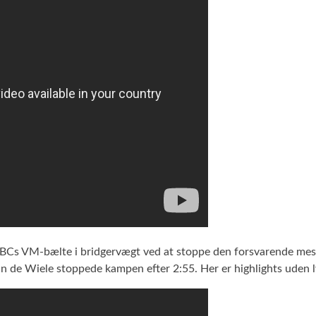
BCs VM-bælte i bridgervægt ved at stoppe den forsvarende meste
n de Wiele stoppede kampen efter 2:55. Her er highlights uden l