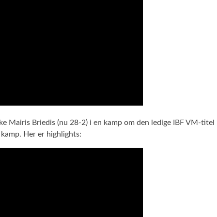
iske Mairis Briedis (nu 28-2) i en kamp om den ledige IBF VM-tite
kamp. Her er highlights: