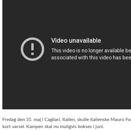
Fredag den 31. maj i Cagliari, Italien, skulle italienske Maur
kort varsel. Kampen skal nu muligvis bokses i juni.