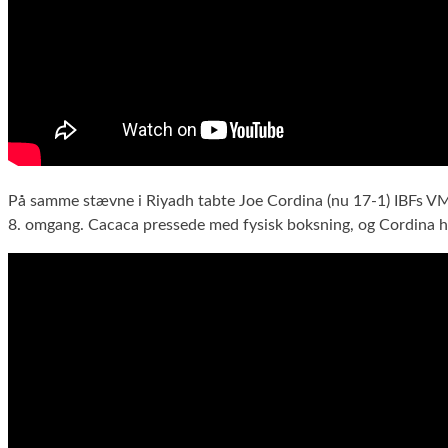
På samme stævne i Riyadh tabte Joe Cordina (nu 17-1) IBFs VM-
8. omgang. Cacaca pressede med fysisk boksning, og Cordina hav