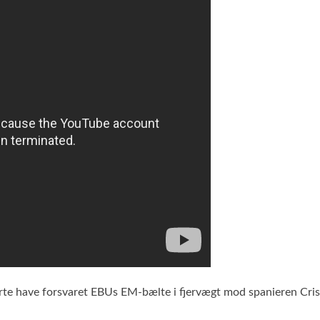
o Forte have forsvaret EBUs EM-bælte i fjervægt mod spanieren Cr