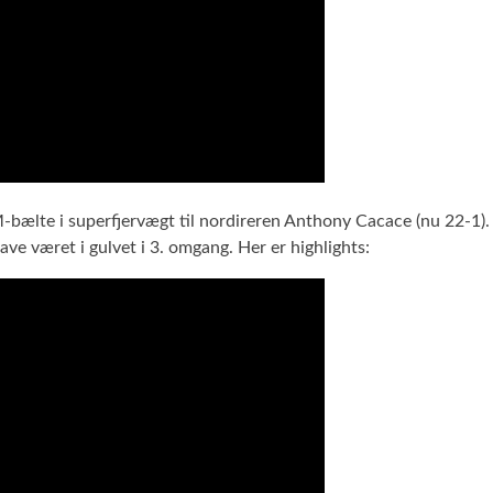
bælte i superfjervægt til nordireren Anthony Cacace (nu 22-1).
e været i gulvet i 3. omgang. Her er highlights: