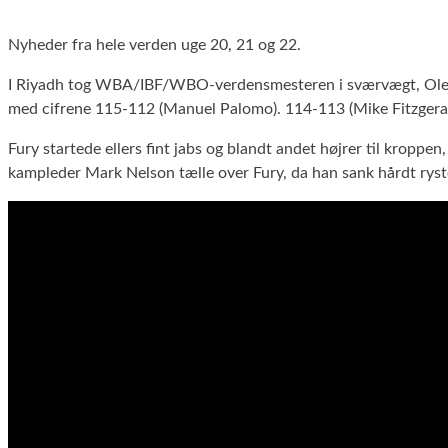
Nyheder fra hele verden uge 20, 21 og 22.
I Riyadh tog WBA/IBF/WBO-verdensmesteren i sværvægt, Oleksa
med cifrene 115-112 (Manuel Palomo). 114-113 (Mike Fitzgeral
Fury startede ellers fint jabs og blandt andet højrer til kropp
kampleder Mark Nelson tælle over Fury, da han sank hårdt ryste