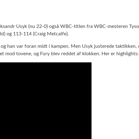
ndr Usyk (nu 22-0) også WBC-titlen fra WBC-mesteren Tyson Fur
d) og 113-114 (Craig Metcalfe).
en, og han var foran midt i kampen. Men Usyk justerede taktikken,
t mod tovene, og Fury blev reddet af klokken. Her er highlights: