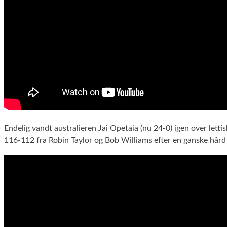
Endelig vandt australieren Jai Opetaia (nu 24-0) igen over lett
116-112 fra Robin Taylor og Bob Williams efter en ganske hård 