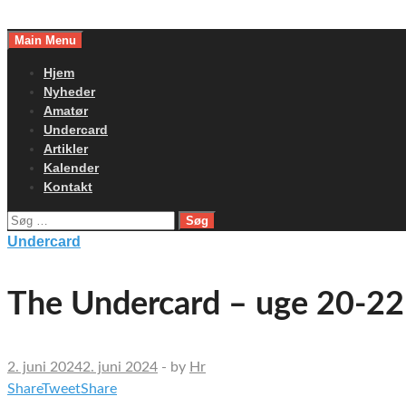
Skip
to
Main Menu
content
Hjem
Nyheder
Amatør
Undercard
Artikler
Kalender
Kontakt
Søg
efter:
Undercard
The Undercard – uge 20-22
2. juni 2024
2. juni 2024
-
by
Hr
Share
Tweet
Share