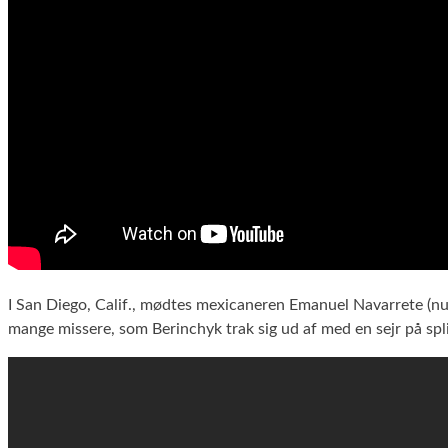
I San Diego, Calif., mødtes mexicaneren Emanuel Navarrete (n
mange missere, som Berinchyk trak sig ud af med en sejr på spl