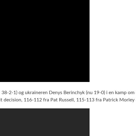
u 38-2-1) og ukraineren Denys Berinchyk (nu 19-0) i en kamp om
it decision, 116-112 fra Pat Russell, 115-113 fra Patrick Morle