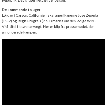
Republik. Davis’ titel i letvægt er på spil.
De kommende to uger
Lørdag i Carson, Californien, skal amerikanerne Jose Zepeda
(35-2) og Regis Prograis (27-1) mødes om den ledige WBC
VM-titel i letweltervægt. Her er klip fra pressemødet, der
annoncerede kampen: