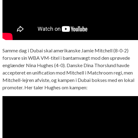
Samme dag i Dubai skal amerikanske Jamie Mitchell (8-0-2)
forsvare sin WBA VM-titel i bantamvægt mod den uprøvede
englænder Nina Hughes (4-0). Danske Dina Thorslund havde
accepteret en unification mod Mitchell i Matchroom regi, men
Mitchell-lejren afviste, og kampen i Dubai bokses med en lokal
promoter. Her taler Hughes om kampen: