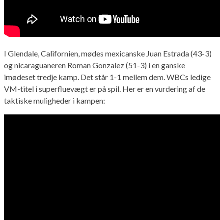
I Glendale, Californien, mødes mexicanske Juan Estrada (43-3)
og nicaraguaneren Roman Gonzalez (51-3) i en ganske
imødeset tredje kamp. Det står 1-1 mellem dem. WBCs ledige
VM-titel i superfluevægt er på spil. Her er en vurdering af de
taktiske muligheder i kampen: