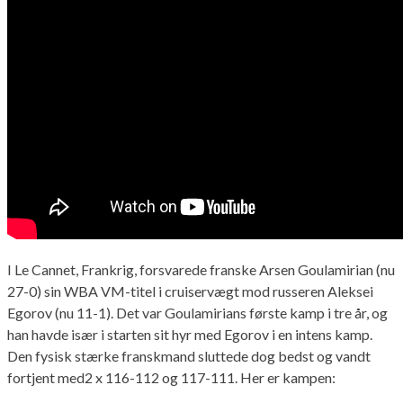
I Le Cannet, Frankrig, forsvarede franske Arsen Goulamirian (nu
27-0) sin WBA VM-titel i cruiservægt mod russeren Aleksei
Egorov (nu 11-1). Det var Goulamirians første kamp i tre år, og
han havde især i starten sit hyr med Egorov i en intens kamp.
Den fysisk stærke franskmand sluttede dog bedst og vandt
fortjent med2 x 116-112 og 117-111. Her er kampen: