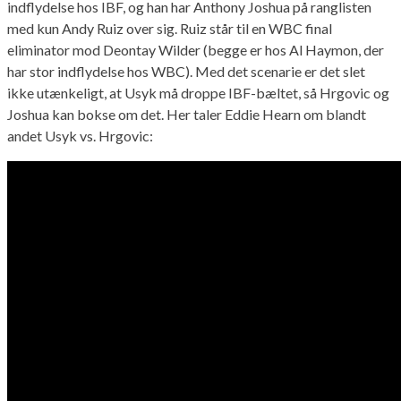
indflydelse hos IBF, og han har Anthony Joshua på ranglisten
med kun Andy Ruiz over sig. Ruiz står til en WBC final
eliminator mod Deontay Wilder (begge er hos Al Haymon, der
har stor indflydelse hos WBC). Med det scenarie er det slet
ikke utænkeligt, at Usyk må droppe IBF-bæltet, så Hrgovic og
Joshua kan bokse om det. Her taler Eddie Hearn om blandt
andet Usyk vs. Hrgovic: