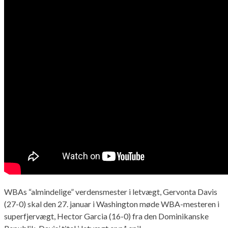
WBAs “almindelige” verdensmester i letvægt, Gervonta Davis
(27-0) skal den 27. januar i Washington møde WBA-mesteren i
superfjervægt, Hector Garcia (16-0) fra den Dominikanske