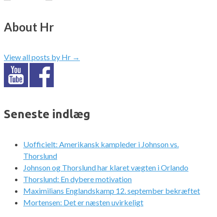
About Hr
View all posts by Hr
→
Seneste indlæg
Uofficielt: Amerikansk kampleder i Johnson vs.
Thorslund
Johnson og Thorslund har klaret vægten i Orlando
Thorslund: En dybere motivation
Maximilians Englandskamp 12. september bekræftet
Mortensen: Det er næsten uvirkeligt