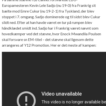
Europamesteren Kevin Lele Sadjo (nu 19-0) fra Frankrig sit
bælte mod Emre Cukur (nu 19-2-1) fra Tyskland, der blev
stoppet i 7. omgang. Sadjo dominerede og til sidst blev Cukur
slidt ned. Efter at han havde været en tur på rumpen blev
håndklædet smidt ind. Sadjo har i Frankrig været nævnt som
hovedkæmper ved det stævne, hvor Enock Mwandila Poulsen
skal forsvare sn EM-titel – det stævne skal ligesom dette
arrangeres af Y12 Promotion. Her er det meste af kampen: