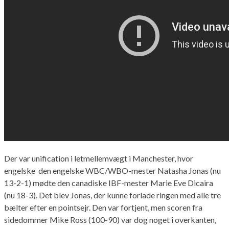
Der var unification i letmellemvægt i Manchester, hvor
engelske den engelske WBC/WBO-mester Natasha Jonas (nu
13-2-1) mødte den canadiske IBF-mester Marie Eve Dicaira
(nu 18-3). Det blev Jonas, der kunne forlade ringen med alle tre
bælter efter en pointsejr. Den var fortjent, men scoren fra
sidedommer Mike Ross (100-90) var dog noget i overkanten,