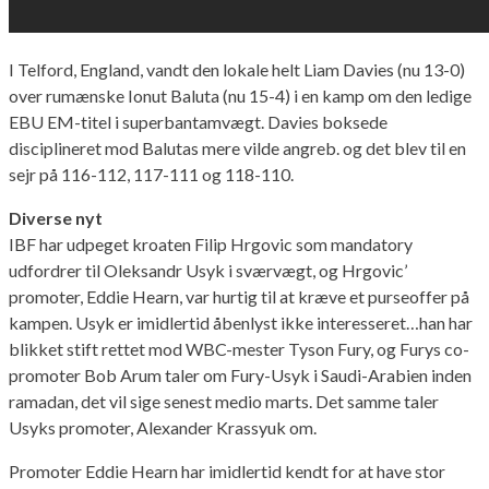
I Telford, England, vandt den lokale helt Liam Davies (nu 13-0)
over rumænske Ionut Baluta (nu 15-4) i en kamp om den ledige
EBU EM-titel i superbantamvægt. Davies boksede
disciplineret mod Balutas mere vilde angreb. og det blev til en
sejr på 116-112, 117-111 og 118-110.
Diverse nyt
IBF har udpeget kroaten Filip Hrgovic som mandatory
udfordrer til Oleksandr Usyk i sværvægt, og Hrgovic’
promoter, Eddie Hearn, var hurtig til at kræve et purseoffer på
kampen. Usyk er imidlertid åbenlyst ikke interesseret…han har
blikket stift rettet mod WBC-mester Tyson Fury, og Furys co-
promoter Bob Arum taler om Fury-Usyk i Saudi-Arabien inden
ramadan, det vil sige senest medio marts. Det samme taler
Usyks promoter, Alexander Krassyuk om.
Promoter Eddie Hearn har imidlertid kendt for at have stor