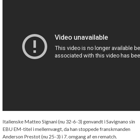
Italienske Matteo Signani (nu 32-6-3) genvandt i Savignano sin
EBU EM-titel i mellemvægt, da han stoppede franskmanden
Anderson Prestot (nu 25-3) i 7. omgang af en rematch.