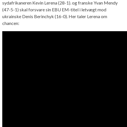
sydafrikaneren Kevin Lerena (28-1). og franske Yvan Mendy
(47-5-1) skal forsvare sin EBU EM-titel i letvægt mod
ukrainske Denis Berinchyk (16-0). Her taler Lerena om
chancen: