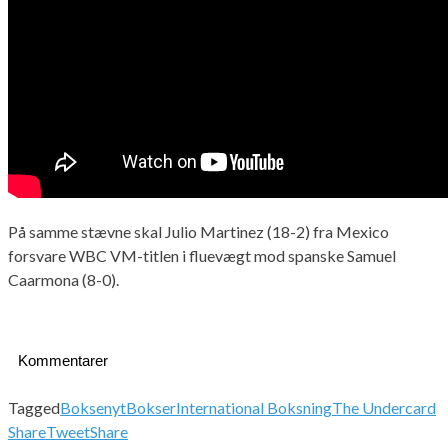
På samme stævne skal Julio Martinez (18-2) fra Mexico
forsvare WBC VM-titlen i fluevægt mod spanske Samuel
Caarmona (8-0).
Kommentarer
Tagged
Boksenyt
Bokser
International Boksning
The Undercard
Share
Tweet
Share