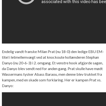
Endelig vandt franske Milan Prat (nu 18-0) den ledige EBU EM-
titel i letmellemvægt ved at knockoute hollænderen Stephan
Danyo (nu 20-6-3) i 2. omgang. Et venstre hook afgjorde sagen,
da Danyo blev sendt ned for anden gang. Prat skulle have mødt
Wassermans tysker Abass Baraou, men denne blev trukket fra
kampen, med en skade som forklaring. Her er kampen Prat vs.
Danyo: