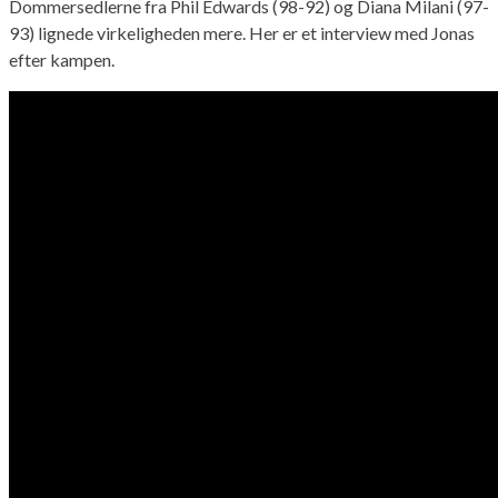
Dommersedlerne fra Phil Edwards (98-92) og Diana Milani (97-
93) lignede virkeligheden mere. Her er et interview med Jonas
efter kampen.