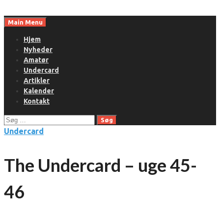
Skip
to
Main Menu
content
Hjem
Nyheder
Amatør
Undercard
Artikler
Kalender
Kontakt
Søg
efter:
Undercard
The Undercard – uge 45-
46