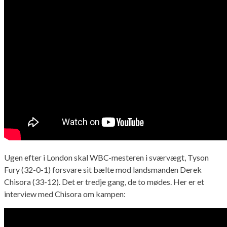
Ugen efter i London skal WBC-mesteren i sværvægt, Tyson
Fury (32-0-1) forsvare sit bælte mod landsmanden Derek
Chisora (33-12). Det er tredje gang, de to mødes. Her er et
interview med Chisora om kampen: