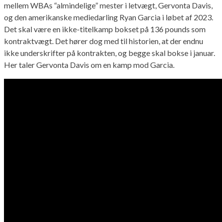
mellem WBAs “almindelige” mester i letvægt, Gervonta Davis,
og den amerikanske mediedarling Ryan Garcia i løbet af 2023.
Det skal være en ikke-titelkamp bokset på 136 pounds som
kontraktvægt. Det hører dog med til historien, at der endnu
ikke underskrifter på kontrakten, og begge skal bokse i januar.
Her taler Gervonta Davis om en kamp mod Garcia.