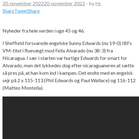
20. november 2022
20. november 2022
-
by
Hr
Share
Tweet
Share
Nyheder fra hele verden i uge 45 og 46.
I Sheffield forsvarede engelske Sunny Edwards (nu 19-0) IBFs
VM-titel i fluevægt mod Felix Alvarado (nu 38-3) fra
Nicaragua. I sær i starten var hurtige Edwards for smart for
Alvarado, men det lykkedes dog efter nicaraguaneren at sætte
så pres på, at han kom ind i kampen. Det endte med en engelsk
sejr på 2 x 115-113 (Phil Edwards og Paul Wallace) og 116-112
(Matteo Montella).