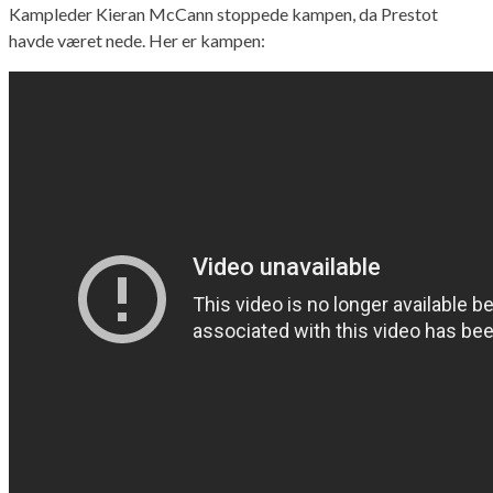
Kampleder Kieran McCann stoppede kampen, da Prestot
havde været nede. Her er kampen: