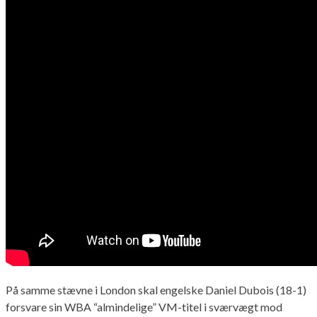
På samme stævne i London skal engelske Daniel Dubois (18-1)
forsvare sin WBA “almindelige” VM-titel i sværvægt mod