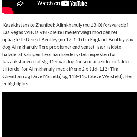
Kazakhstanske Zhanibek Alimkhanuly (nu 13-0) forsvarede i
Las Vegas WBOs VM-bælte i mellemvægt mod den ret
upåagtede Denzel Bentley (nu 17-1-1) fra England. Bentley gav
dog Alimkhanuly flere problemer end ventet, især i sidste
halvdel af kampen, hvor han havde rystet respekten for
kazahkstaneren af sig. Det var dog for sent at ændre udfaldet
til fordel for Alimkhanuly, med cifrene 2 x 116-112 (Tim
Cheatham og Dave Moretti) og 118-110 (Steve Weisfeld). Her
er highlights: