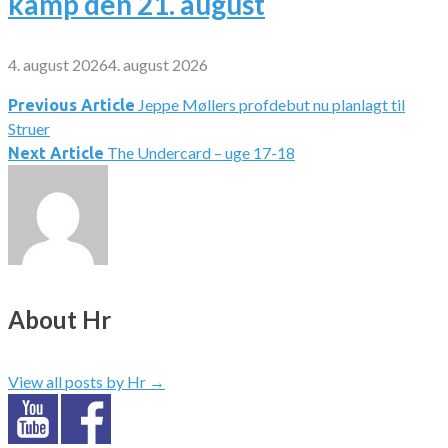
kamp den 21. august
4. august 2026
4. august 2026
Jeppe Møllers profdebut nu planlagt til
Indlægsnavigation
Previous Article
Struer
The Undercard – uge 17-18
Next Article
About Hr
View all posts by Hr
→