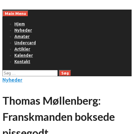
Skip
to
Main Menu
content
Hjem
Nyheder
Amatør
Undercard
Artikler
Kalender
Kontakt
Søg
efter:
Nyheder
Thomas Møllenberg:
Franskmanden boksede
pissegodt