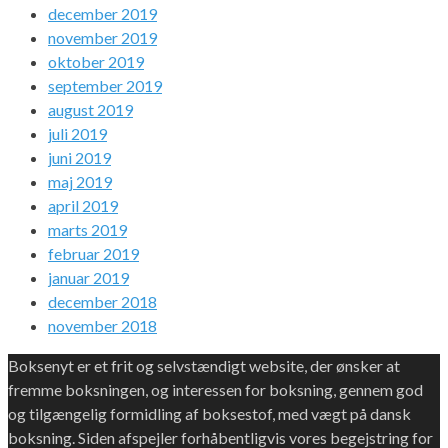
december 2019
november 2019
oktober 2019
september 2019
august 2019
juli 2019
juni 2019
maj 2019
april 2019
marts 2019
februar 2019
januar 2019
december 2018
november 2018
Boksenyt er et frit og selvstændigt website, der ønsker at
fremme boksningen, og interessen for boksning, gennem god
og tilgængelig formidling af boksestof, med vægt på dansk
boksning. Siden afspejler forhåbentligvis vores begejstring for