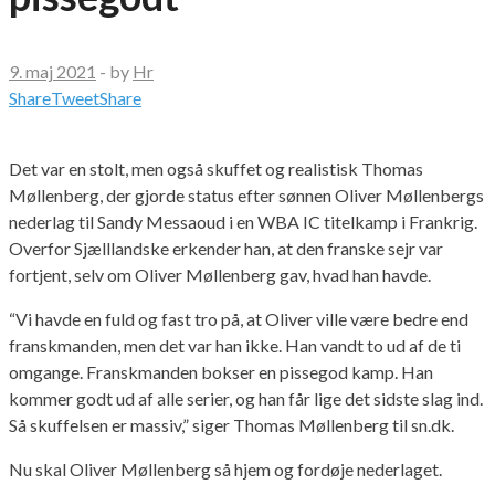
9. maj 2021
-
by
Hr
Share
Tweet
Share
Det var en stolt, men også skuffet og realistisk Thomas
Møllenberg, der gjorde status efter sønnen Oliver Møllenbergs
nederlag til Sandy Messaoud i en WBA IC titelkamp i Frankrig.
Overfor Sjælllandske erkender han, at den franske sejr var
fortjent, selv om Oliver Møllenberg gav, hvad han havde.
“Vi havde en fuld og fast tro på, at Oliver ville være bedre end
franskmanden, men det var han ikke. Han vandt to ud af de ti
omgange. Franskmanden bokser en pissegod kamp. Han
kommer godt ud af alle serier, og han får lige det sidste slag ind.
Så skuffelsen er massiv,” siger Thomas Møllenberg til sn.dk.
Nu skal Oliver Møllenberg så hjem og fordøje nederlaget.