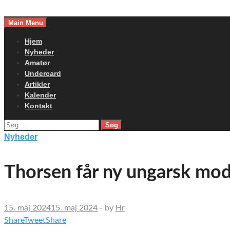
Skip
to
Main Menu
content
Hjem
Nyheder
Amatør
Undercard
Artikler
Kalender
Kontakt
Søg
efter:
Nyheder
Thorsen får ny ungarsk mod
15. maj 2024
15. maj 2024
-
by
Hr
Share
Tweet
Share