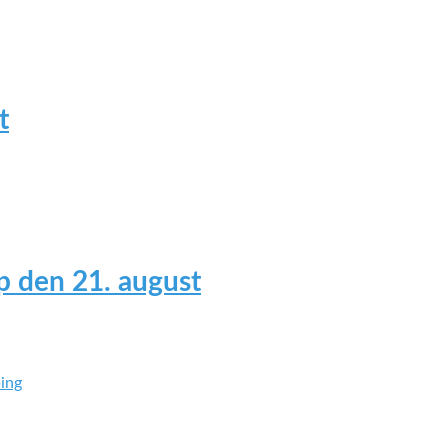
t
 den 21. august
ing