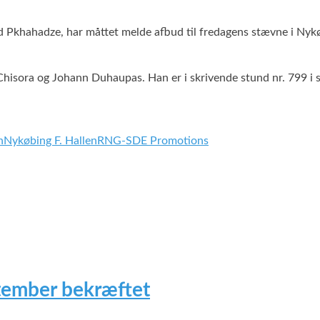
Pkhahadze, har måttet melde afbud til fredagens stævne i Nykøb
isora og Johann Duhaupas. Han er i skrivende stund nr. 799 i 
n
Nykøbing F. Hallen
RNG-SDE Promotions
tember bekræftet