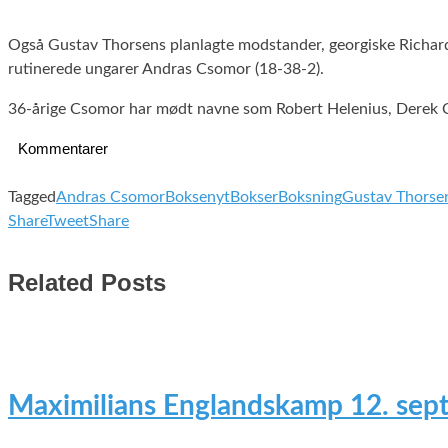
Også Gustav Thorsens planlagte modstander, georgiske Richard 
rutinerede ungarer Andras Csomor (18-38-2).
36-årige Csomor har mødt navne som Robert Helenius, Derek Ch
Kommentarer
Tagged
Andras Csomor
Boksenyt
Bokser
Boksning
Gustav Thorse
Share
Tweet
Share
Related Posts
Maximilians Englandskamp 12. sep