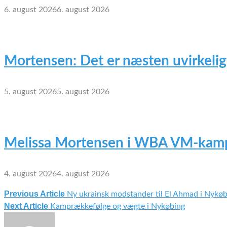
6. august 2026
6. august 2026
Mortensen: Det er næsten uvirkelig
5. august 2026
5. august 2026
Melissa Mortensen i WBA VM-kamp
4. august 2026
4. august 2026
Previous Article
Ny ukrainsk modstander til El Ahmad i Nykøb
Indlægsnavigation
Next Article
Kamprækkefølge og vægte i Nykøbing