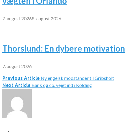
vægten i Orlando
7. august 2026
8. august 2026
Thorslund: En dybere motivation
7. august 2026
Ny engelsk modstander til Gribsholt
Indlægsnavigation
Previous Article
Bank og co. vejet ind i Kolding
Next Article