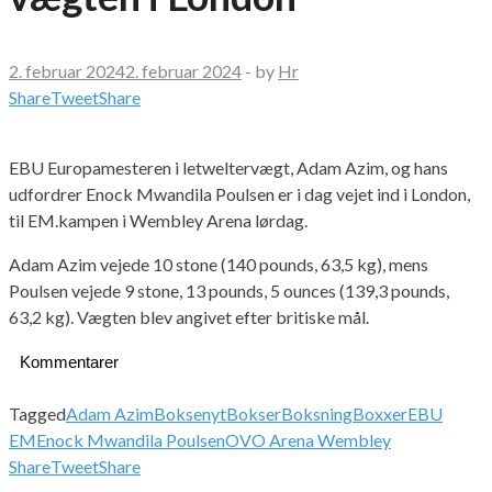
2. februar 2024
2. februar 2024
-
by
Hr
Share
Tweet
Share
EBU Europamesteren i letweltervægt, Adam Azim, og hans
udfordrer Enock Mwandila Poulsen er i dag vejet ind i London,
til EM.kampen i Wembley Arena lørdag.
Adam Azim vejede 10 stone (140 pounds, 63,5 kg), mens
Poulsen vejede 9 stone, 13 pounds, 5 ounces (139,3 pounds,
63,2 kg). Vægten blev angivet efter britiske mål.
Kommentarer
Tagged
Adam Azim
Boksenyt
Bokser
Boksning
Boxxer
EBU
EM
Enock Mwandila Poulsen
OVO Arena Wembley
Share
Tweet
Share