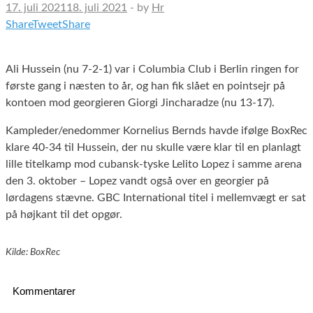
17. juli 2021
18. juli 2021
-
by
Hr
Share
Tweet
Share
Ali Hussein (nu 7-2-1) var i Columbia Club i Berlin ringen for
første gang i næsten to år, og han fik slået en pointsejr på
kontoen mod georgieren Giorgi Jincharadze (nu 13-17).
Kampleder/enedommer Kornelius Bernds havde ifølge BoxRec
klare 40-34 til Hussein, der nu skulle være klar til en planlagt
lille titelkamp mod cubansk-tyske Lelito Lopez i samme arena
den 3. oktober – Lopez vandt også over en georgier på
lørdagens stævne. GBC International titel i mellemvægt er sat
på højkant til det opgør.
Kilde: BoxRec
Kommentarer