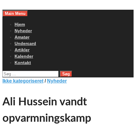
Skip
to
Main Menu
content
Hjem
Nyheder
Amatør
Undercard
Artikler
Kalender
Kontakt
Søg
efter:
Ikke kategoriseret
/
Nyheder
Ali Hussein vandt
opvarmningskamp