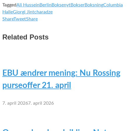
Tagged
Ali Hussein
Berlin
Boksenyt
Bokser
Boksning
Columbia
Halle
Giorgi Jintcharadze
Share
Tweet
Share
Related Posts
EBU ændrer mening: Nu Rossing
purseoffer 21. april
7. april 2026
7. april 2026