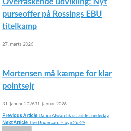
Overraskende udvikling: Nyt
purseoffer på Rossings EBU
titelkamp
27. marts 2026
Mortensen må kæmpe for klar
pointsejr
31. januar 2026
31. januar 2026
Previous Article
Danni Alwan fik sit andet nederlag
Indlægsnavigation
Next Article
The Undercard – uge 26-29