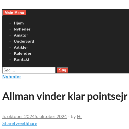
Skip
to
Main Menu
content
Hjem
Nyheder
Amatør
Undercard
Artikler
Kalender
Kontakt
Søg
efter:
Nyheder
Allman vinder klar pointsejr
5. oktober 2024
5. oktober 2024
-
by
Hr
Share
Tweet
Share