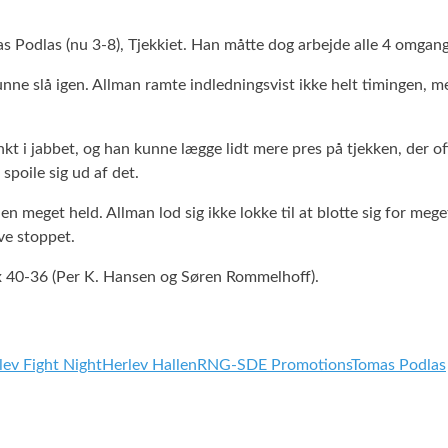
as Podlas (nu 3-8), Tjekkiet. Han måtte dog arbejde alle 4 omgang
unne slå igen. Allman ramte indledningsvist ikke helt timingen, m
 i jabbet, og han kunne lægge lidt mere pres på tjekken, der of
spoile sig ud af det.
uden meget held. Allman lod sig ikke lokke til at blotte sig for
ve stoppet.
x 40-36 (Per K. Hansen og Søren Rommelhoff).
lev Fight Night
Herlev Hallen
RNG-SDE Promotions
Tomas Podlas