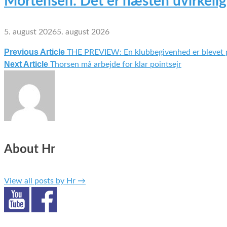
Mortensen: Det er næsten uvirkelig
5. august 2026
5. august 2026
Previous Article
THE PREVIEW: En klubbegivenhed er blevet p
Indlægsnavigation
Next Article
Thorsen må arbejde for klar pointsejr
About Hr
View all posts by Hr
→