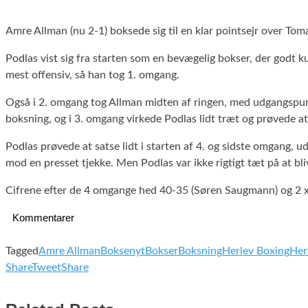
Amre Allman (nu 2-1) boksede sig til en klar pointsejr over Tom
Podlas vist sig fra starten som en bevægelig bokser, der godt k
mest offensiv, så han tog 1. omgang.
Også i 2. omgang tog Allman midten af ringen, med udgangspunkt
boksning, og i 3. omgang virkede Podlas lidt træt og prøvede at 
Podlas prøvede at satse lidt i starten af 4. og sidste omgang, 
mod en presset tjekke. Men Podlas var ikke rigtigt tæt på at bli
Cifrene efter de 4 omgange hed 40-35 (Søren Saugmann) og 2 
Kommentarer
Tagged
Amre Allman
Boksenyt
Bokser
Boksning
Herlev Boxing
Her
Share
Tweet
Share