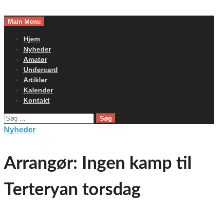
Skip
to
Main Menu
content
Hjem
Nyheder
Amatør
Undercard
Artikler
Kalender
Kontakt
Søg
efter:
Nyheder
Arrangør: Ingen kamp til
Terteryan torsdag