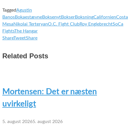
Tagged
Agustin
Banos
Bokaestævne
Boksenyt
Bokser
Boksning
Californien
Costa
Mesa
Nikolai Terteryan
O.C. Fight Club
Roy Englebrecht
SoCa
Fights
The Hangar
Share
Tweet
Share
Related Posts
Mortensen: Det er næsten
uvirkeligt
5. august 2026
5. august 2026