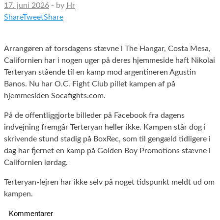
17. juni 2026
-
by
Hr
Share
Tweet
Share
Arrangøren af torsdagens stævne i The Hangar, Costa Mesa,
Californien har i nogen uger på deres hjemmeside haft Nikolai
Terteryan stående til en kamp mod argentineren Agustin
Banos. Nu har O.C. Fight Club pillet kampen af på
hjemmesiden Socafights.com.
På de offentliggjorte billeder på Facebook fra dagens
indvejning fremgår Terteryan heller ikke. Kampen står dog i
skrivende stund stadig på BoxRec, som til gengæld tidligere i
dag har fjernet en kamp på Golden Boy Promotions stævne i
Californien lørdag.
Terteryan-lejren har ikke selv på noget tidspunkt meldt ud om
kampen.
Kommentarer