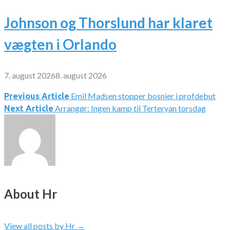
Johnson og Thorslund har klaret
vægten i Orlando
7. august 2026
8. august 2026
Emil Madsen stopper bosnier i profdebut
Indlægsnavigation
Previous Article
Arrangør: Ingen kamp til Terteryan torsdag
Next Article
About Hr
View all posts by Hr
→