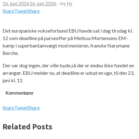
16. juni 2026
16. juni 2026
-
by
Hr
Share
Tweet
Share
Det europæiske vokseforbund EBU havde sat i dag tirsdag kl.
12 som deadline på purseoffer på Melissa Mortensens EM-
kamp i superbantamvægt mod mesteren, franske Narymane
Berche.
Der var dog ingen, der ville byde,så der er endnu ikke fundet en
arrangør. EBU melder nu, at deadline er udsat en uge, til den 23.
juni kl. 12.
Kommentarer
Share
Tweet
Share
Related Posts