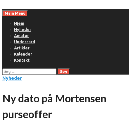
Skip
to
Main Menu
content
Hjem
Nyheder
Amatør
Undercard
Artikler
Kalender
Kontakt
Søg
efter:
Nyheder
Ny dato på Mortensen
purseoffer