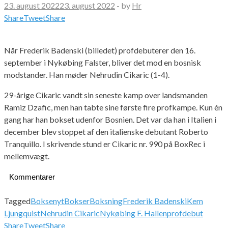
23. august 2022
23. august 2022
-
by
Hr
Share
Tweet
Share
Når Frederik Badenski (billedet) profdebuterer den 16.
september i Nykøbing Falster, bliver det mod en bosnisk
modstander. Han møder Nehrudin Cikaric (1-4).
29-årige Cikaric vandt sin seneste kamp over landsmanden
Ramiz Dzafic, men han tabte sine første fire profkampe. Kun én
gang har han bokset udenfor Bosnien. Det var da han i Italien i
december blev stoppet af den italienske debutant Roberto
Tranquillo. I skrivende stund er Cikaric nr. 990 på BoxRec i
mellemvægt.
Kommentarer
Tagged
Boksenyt
Bokser
Boksning
Frederik Badenski
Kem
Ljungquist
Nehrudin Cikaric
Nykøbing F. Hallen
profdebut
Share
Tweet
Share