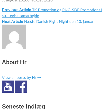
7. august 2026
8. august 2026
Previous Article
TK Promotion og RNG-SDE Promotions i
Indlægsnavigation
strategisk samarbejde
Next Article
Næste Danish Fight Night den 13. januar
About Hr
View all posts by Hr
→
Seneste indlæg