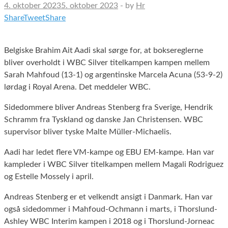
4. oktober 2023
5. oktober 2023
-
by
Hr
Share
Tweet
Share
Belgiske Brahim Ait Aadi skal sørge for, at boksereglerne
bliver overholdt i WBC Silver titelkampen kampen mellem
Sarah Mahfoud (13-1) og argentinske Marcela Acuna (53-9-2)
lørdag i Royal Arena. Det meddeler WBC.
Sidedommere bliver Andreas Stenberg fra Sverige, Hendrik
Schramm fra Tyskland og danske Jan Christensen. WBC
supervisor bliver tyske Malte Müller-Michaelis.
Aadi har ledet flere VM-kampe og EBU EM-kampe. Han var
kampleder i WBC Silver titelkampen mellem Magali Rodriguez
og Estelle Mossely i april.
Andreas Stenberg er et velkendt ansigt i Danmark. Han var
også sidedommer i Mahfoud-Ochmann i marts, i Thorslund-
Ashley WBC Interim kampen i 2018 og i Thorslund-Jorneac