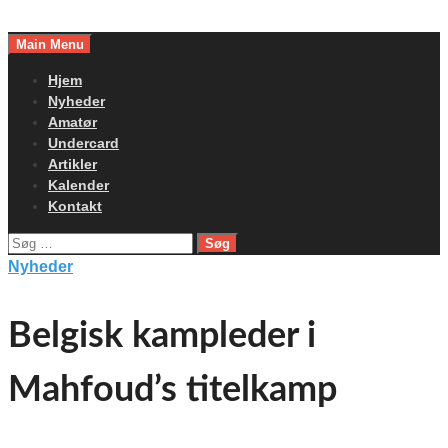
Skip
to
Main Menu
content
Hjem
Nyheder
Amatør
Undercard
Artikler
Kalender
Kontakt
Søg
efter:
Nyheder
Belgisk kampleder i
Mahfoud’s titelkamp