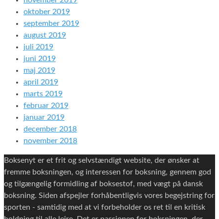
november 2019
oktober 2019
september 2019
august 2019
juli 2019
juni 2019
maj 2019
april 2019
marts 2019
februar 2019
januar 2019
december 2018
november 2018
Boksenyt er et frit og selvstændigt website, der ønsker at
fremme boksningen, og interessen for boksning, gennem god
og tilgængelig formidling af boksestof, med vægt på dansk
boksning. Siden afspejler forhåbentligvis vores begejstring for
sporten - samtidig med at vi forbeholder os ret til en kritisk