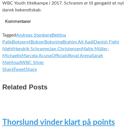
WBC Youth titelkampe i 2017. Schramm er til gengæld et nyt
dansk bekendtskab.
Kommentarer
Tagged
Andreas Stenberg
Bettina
Palle
Boksenyt
Bokser
Boksning
Brahim Ait Aadi
Danish Fight
Night
Hendrik Schramm
Jan Christensen
Malte Müller-
Michaelis
Marcela Acuna
Officials
Royal Arena
Sarah
Mahfoud
WBC Silver
Share
Tweet
Share
Related Posts
Thorslund vinder klart på points