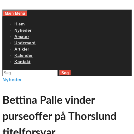
Skip
to
Main Menu
content
Hjem
Nyheder
Amatør
Undercard
Artikler
Kalender
Kontakt
Søg
efter:
Nyheder
Bettina Palle vinder
purseoffer på Thorslund
titelforsvar