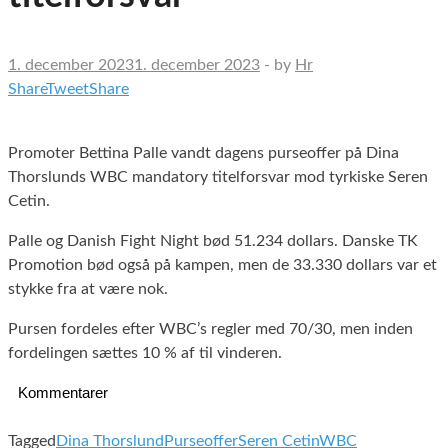
1. december 2023
1. december 2023
-
by
Hr
Share
Tweet
Share
Promoter Bettina Palle vandt dagens purseoffer på Dina
Thorslunds WBC mandatory titelforsvar mod tyrkiske Seren
Cetin.
Palle og Danish Fight Night bød 51.234 dollars. Danske TK
Promotion bød også på kampen, men de 33.330 dollars var et
stykke fra at være nok.
Pursen fordeles efter WBC’s regler med 70/30, men inden
fordelingen sættes 10 % af til vinderen.
Kommentarer
Tagged
Dina Thorslund
Purseoffer
Seren Cetin
WBC