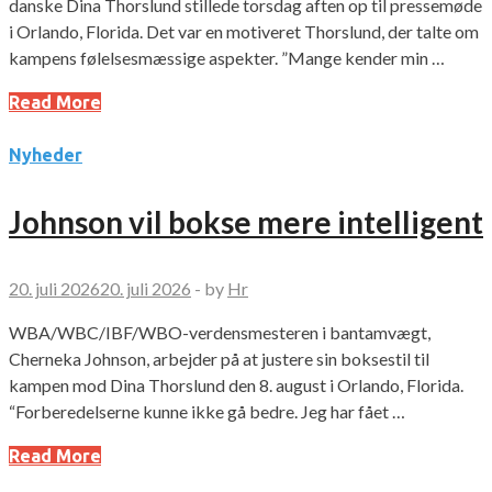
danske Dina Thorslund stillede torsdag aften op til pressemøde
i Orlando, Florida. Det var en motiveret Thorslund, der talte om
kampens følelsesmæssige aspekter. ”Mange kender min …
Read More
Nyheder
Johnson vil bokse mere intelligent
20. juli 2026
20. juli 2026
-
by
Hr
WBA/WBC/IBF/WBO-verdensmesteren i bantamvægt,
Cherneka Johnson, arbejder på at justere sin boksestil til
kampen mod Dina Thorslund den 8. august i Orlando, Florida.
“Forberedelserne kunne ikke gå bedre. Jeg har fået …
Read More