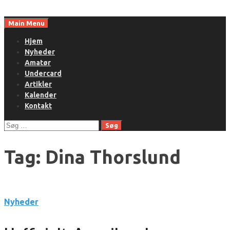
Skip
to
Main Menu
content
Hjem
Nyheder
Amatør
Undercard
Artikler
Kalender
Kontakt
Søg
efter:
Tag:
Dina Thorslund
Nyheder