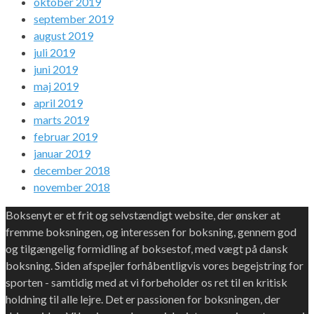
oktober 2019
september 2019
august 2019
juli 2019
juni 2019
maj 2019
april 2019
marts 2019
februar 2019
januar 2019
december 2018
november 2018
Boksenyt er et frit og selvstændigt website, der ønsker at
fremme boksningen, og interessen for boksning, gennem god
og tilgængelig formidling af boksestof, med vægt på dansk
boksning. Siden afspejler forhåbentligvis vores begejstring for
sporten - samtidig med at vi forbeholder os ret til en kritisk
holdning til alle lejre. Det er passionen for boksningen, der