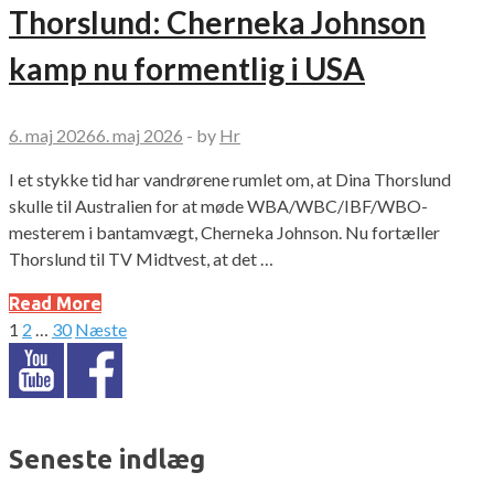
Thorslund: Cherneka Johnson
kamp nu formentlig i USA
6. maj 2026
6. maj 2026
-
by
Hr
I et stykke tid har vandrørene rumlet om, at Dina Thorslund
skulle til Australien for at møde WBA/WBC/IBF/WBO-
mesterem i bantamvægt, Cherneka Johnson. Nu fortæller
Thorslund til TV Midtvest, at det …
Read More
1
2
…
30
Næste
Indlægsinddeling
Seneste indlæg