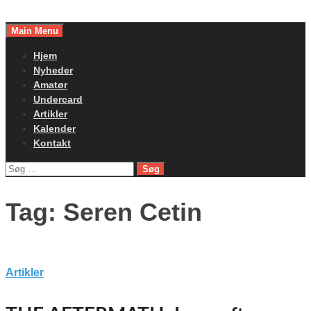
Skip
to
Main Menu
content
Hjem
Nyheder
Amatør
Undercard
Artikler
Kalender
Kontakt
Søg
efter:
Tag:
Seren Cetin
Artikler