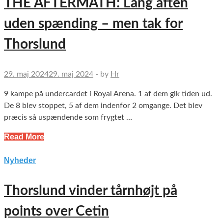
THE AFTERMATH: Lang aften
uden spænding – men tak for
Thorslund
29. maj 2024
29. maj 2024
-
by
Hr
9 kampe på undercardet i Royal Arena. 1 af dem gik tiden ud.
De 8 blev stoppet, 5 af dem indenfor 2 omgange. Det blev
præcis så uspændende som frygtet …
Read More
Nyheder
Thorslund vinder tårnhøjt på
points over Cetin