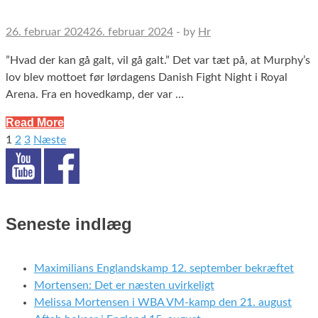
26. februar 2024
26. februar 2024
-
by
Hr
”Hvad der kan gå galt, vil gå galt.” Det var tæt på, at Murphy’s
lov blev mottoet før lørdagens Danish Fight Night i Royal
Arena. Fra en hovedkamp, der var …
Read More
1
2
3
Næste
Indlægsinddeling
Seneste indlæg
Maximilians Englandskamp 12. september bekræftet
Mortensen: Det er næsten uvirkeligt
Melissa Mortensen i WBA VM-kamp den 21. august