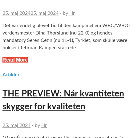
25. maj 2024
25. maj 2024
-
by
Hr
Det var endelig blevet tid til den kamp mellem WBC/WBO-
verdensmester Dina Thorslund (nu 22-0) og hendes
mandatory Seren Cetin (nu 11-1), Tyrkiet, som skulle være
bokset i februar. Kampen startede …
Read More
Artikler
THE PREVIEW: Når kvantiteten
skygger for kvaliteten
25. maj 2024
-
by
Hr
10 profkampe på et stævne. Det er ved at være et par år