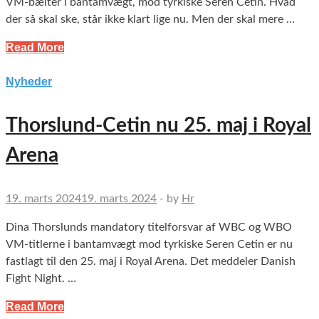
VM-bælter i bantamvægt, mod tyrkiske Seren Cetin. Hvad
der så skal ske, står ikke klart lige nu. Men der skal mere …
Read More
Nyheder
Thorslund-Cetin nu 25. maj i Royal
Arena
19. marts 2024
19. marts 2024
-
by
Hr
Dina Thorslunds mandatory titelforsvar af WBC og WBO
VM-titlerne i bantamvægt mod tyrkiske Seren Cetin er nu
fastlagt til den 25. maj i Royal Arena. Det meddeler Danish
Fight Night. …
Read More