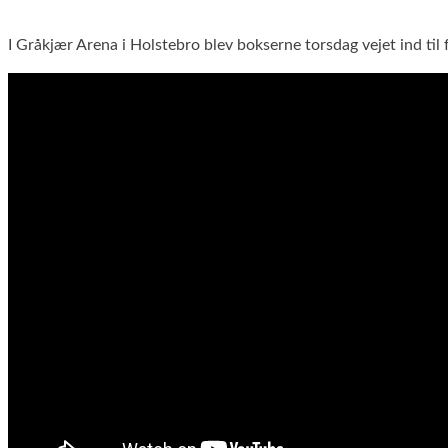
I Gråkjær Arena i Holstebro blev bokserne torsdag vejet ind 