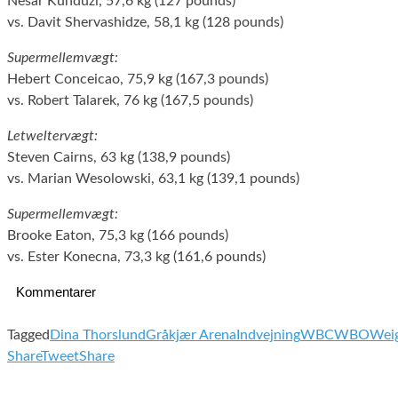
Nesar Kunduzi, 57,6 kg (127 pounds)
vs. Davit Shervashidze, 58,1 kg (128 pounds)
Supermellemvægt:
Hebert Conceicao, 75,9 kg (167,3 pounds)
vs. Robert Talarek, 76 kg (167,5 pounds)
Letweltervægt:
Steven Cairns, 63 kg (138,9 pounds)
vs. Marian Wesolowski, 63,1 kg (139,1 pounds)
Supermellemvægt:
Brooke Eaton, 75,3 kg (166 pounds)
vs. Ester Konecna, 73,3 kg (161,6 pounds)
Kommentarer
Tagged
Dina Thorslund
Gråkjær Arena
Indvejning
WBC
WBO
Weig
Share
Tweet
Share