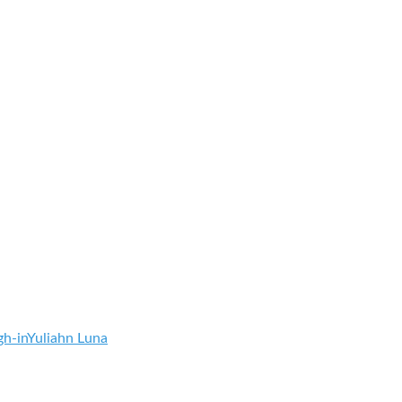
h-in
Yuliahn Luna