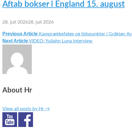
Aftab bokser i England 15. august
28. juli 2026
28. juli 2026
Previous Article
Kamprækkefølge og tidspunkter i Gråkjær A
Indlægsnavigation
Next Article
VIDEO: Yuliahn Luna interview
About Hr
View all posts by Hr
→