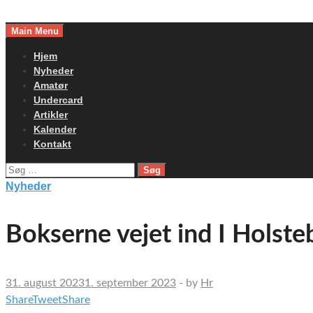
Skip
to
Main Menu
content
Hjem
Nyheder
Amatør
Undercard
Artikler
Kalender
Kontakt
Søg
efter:
Nyheder
Bokserne vejet ind I Holste
31. august 2023
1. september 2023
-
by
Hr
Share
Tweet
Share