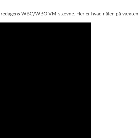
til fredagens WBC/WBO VM-stævne. Her er hvad nålen på vægten 