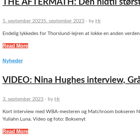
THE AFTERMATH: Den hidtil størst
5. september 2023
5. september 2023
-
by
Hr
Endelig lykkedes for Thorslund-lejren at lokke en anden verdens
Read More
Nyheder
VIDEO: Nina Hughes interview, Gr
3. september 2023
-
by
Hr
Kort interview med WBA-mesteren og Matchroom bokseren Nin
Yuliahn Luna. Video og foto: Boksenyt
Read More