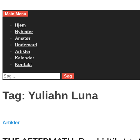
Skip
to
Main Menu
content
Hjem
Nyheder
Amatør
Undercard
Artikler
Kalender
Kontakt
Søg
efter:
Tag:
Yuliahn Luna
Artikler