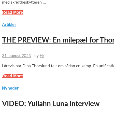
med skridtbeskytteren …
Read More
Artikler
THE PREVIEW: En milepæl for Tho
31. august 2023
-
by
Hr
I årevis har Dina Thorslund talt om sådan en kamp. En unific
Read More
Nyheder
VIDEO: Yuliahn Luna interview