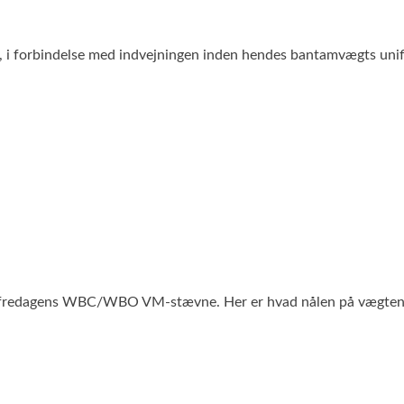
 i forbindelse med indvejningen inden hendes bantamvægts uni
d til fredagens WBC/WBO VM-stævne. Her er hvad nålen på væg