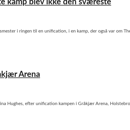
e kamp blev ikke den sværeste
mester i ringen til en unification, i en kamp, der også var om T
åkjær Arena
a Hughes, efter unification kampen i Gråkjær Arena, Holste