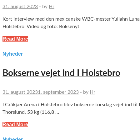
31. august 2023
-
by
Hr
Kort interview med den mexicanske WBC-mester Yuliahn Luna,
Holstebro. Video og foto: Boksenyt
Read More
Nyheder
Bokserne vejet ind I Holstebro
31. august 2023
1. september 2023
-
by
Hr
I Gråkjær Arena i Holstebro blev bokserne torsdag vejet in
Thorslund, 53 kg (116,8 …
Read More
Nyheder