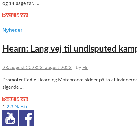
og 14 dage før. …
Read More
Nyheder
Hearn: Lang vej til undisputed kam
23. august 2023
23. august 2023
-
by
Hr
Promoter Eddie Hearn og Matchroom sidder på to af kvindernes
sigende …
Read More
1
2
3
Næste
Indlægsinddeling