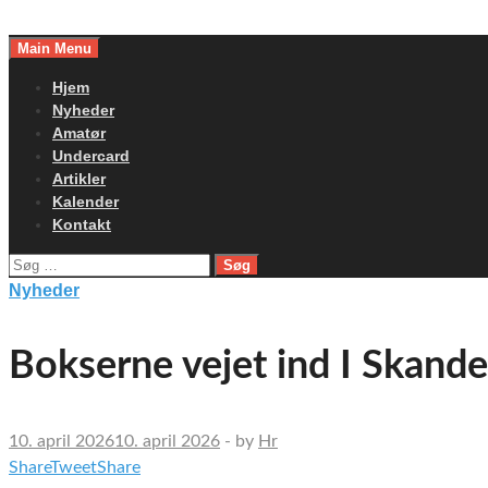
Skip
to
Main Menu
content
Hjem
Nyheder
Amatør
Undercard
Artikler
Kalender
Kontakt
Søg
efter:
Nyheder
Bokserne vejet ind I Skand
10. april 2026
10. april 2026
-
by
Hr
Share
Tweet
Share