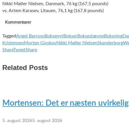
Nikki Møller Nielsen, Danmark, 76 kg (167,5 pounds)
vs. Artem Karasev, Litauen, 76,1 kg (167,8 pounds)
Kommentarer
Tagged
Angel Barroso
Boksenyt
Bokser
Boksestævne
Boksning
Da
Kristensen
Morten Givskov
Nikki Møller Nielsen
Skanderborg
We
Share
Tweet
Share
Related Posts
Mortensen: Det er næsten uvirkelig
5. august 2026
5. august 2026