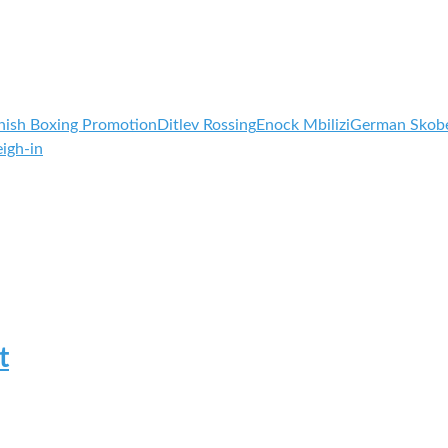
nish Boxing Promotion
Ditlev Rossing
Enock Mbilizi
German Skob
igh-in
t