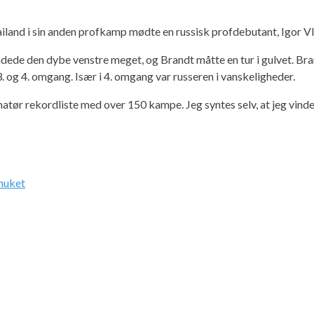
hailand i sin anden profkamp mødte en russisk profdebutant, Igor V
ndede den dybe venstre meget, og Brandt måtte en tur i gulvet. Bra
 3. og 4. omgang. Især i 4. omgang var russeren i vanskeligheder.
 rekordliste med over 150 kampe. Jeg syntes selv, at jeg vinder 
huket