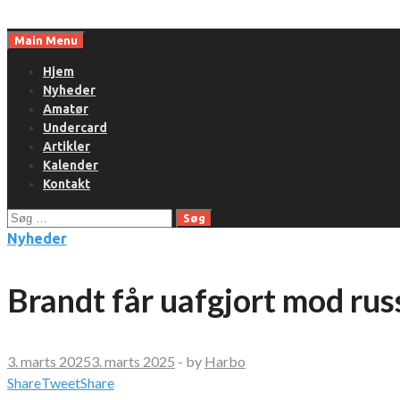
Skip
to
Main Menu
content
Hjem
Nyheder
Amatør
Undercard
Artikler
Kalender
Kontakt
Søg
efter:
Nyheder
Brandt får uafgjort mod rus
3. marts 2025
3. marts 2025
-
by
Harbo
Share
Tweet
Share