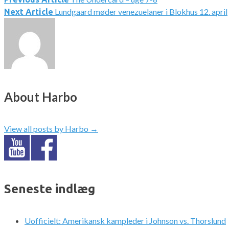
Indlægsnavigation
Lundgaard møder venezuelaner i Blokhus 12. april
Next Article
About Harbo
View all posts by Harbo
→
Seneste indlæg
Uofficielt: Amerikansk kampleder i Johnson vs. Thorslund