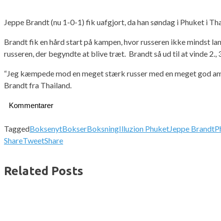
Jeppe Brandt (nu 1-0-1) fik uafgjort, da han søndag i Phuket i T
Brandt fik en hård start på kampen, hvor russeren ikke mindst la
russeren, der begyndte at blive træt. Brandt så ud til at vinde 2.,
“Jeg kæmpede mod en meget stærk russer med en meget god amatør
Brandt fra Thailand.
Kommentarer
Tagged
Boksenyt
Bokser
Boksning
Illuzion Phuket
Jeppe Brandt
P
Share
Tweet
Share
Related Posts