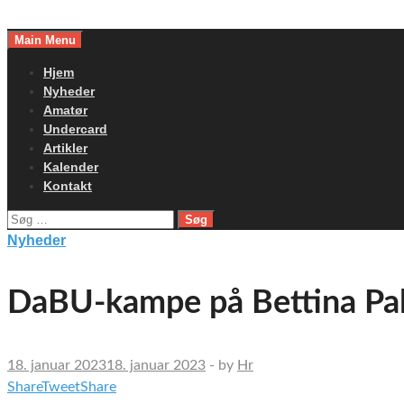
Skip
to
Main Menu
content
Hjem
Nyheder
Amatør
Undercard
Artikler
Kalender
Kontakt
Søg
efter:
Nyheder
DaBU-kampe på Bettina Pal
18. januar 2023
18. januar 2023
-
by
Hr
Share
Tweet
Share