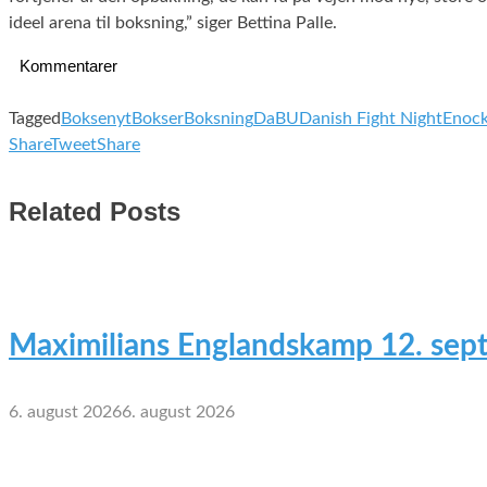
ideel arena til boksning,” siger Bettina Palle.
Kommentarer
Tagged
Boksenyt
Bokser
Boksning
DaBU
Danish Fight Night
Enock
Share
Tweet
Share
Related Posts
Maximilians Englandskamp 12. sep
6. august 2026
6. august 2026