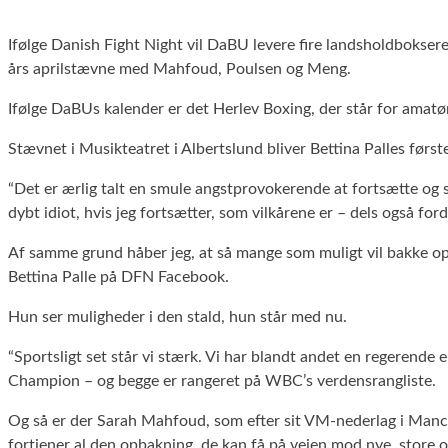
Ifølge Danish Fight Night vil DaBU levere fire landsholdbokser
års aprilstævne med Mahfoud, Poulsen og Meng.
Ifølge DaBUs kalender er det Herlev Boxing, der står for amatør
Stævnet i Musikteatret i Albertslund bliver Bettina Palles førs
“Det er ærlig talt en smule angstprovokerende at fortsætte og sk
dybt idiot, hvis jeg fortsætter, som vilkårene er – dels også ford
Af samme grund håber jeg, at så mange som muligt vil bakke op 
Bettina Palle på DFN Facebook.
Hun ser muligheder i den stald, hun står med nu.
“Sportsligt set står vi stærk. Vi har blandt andet en regerende
Champion – og begge er rangeret på WBC’s verdensrangliste.
Og så er der Sarah Mahfoud, som efter sit VM-nederlag i Manc
fortjener al den opbakning, de kan få på vejen mod nye, store 