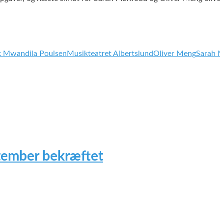
 Mwandila Poulsen
Musikteatret Albertslund
Oliver Meng
Sarah
tember bekræftet