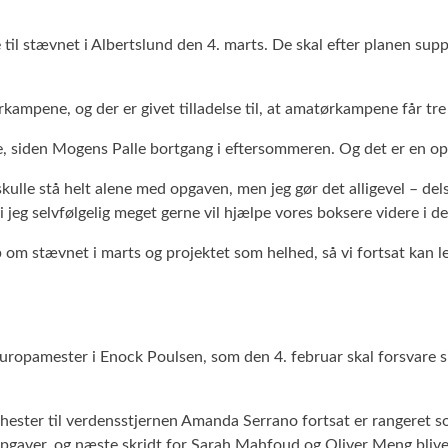
e til stævnet i Albertslund den 4. marts. De skal efter planen s
kampene, og der er givet tilladelse til, at amatørkampene får tr
te, siden Mogens Palle bortgang i eftersommeren. Og det er en op
ulle stå helt alene med opgaven, men jeg gør det alligevel – dels 
i jeg selvfølgelig meget gerne vil hjælpe vores boksere videre i de
om stævnet i marts og projektet som helhed, så vi fortsat kan le
 europamester i Enock Poulsen, som den 4. februar skal forsvare 
hester til verdensstjernen Amanda Serrano fortsat er rangeret 
opgaver, og næste skridt for Sarah Mahfoud og Oliver Meng bliver