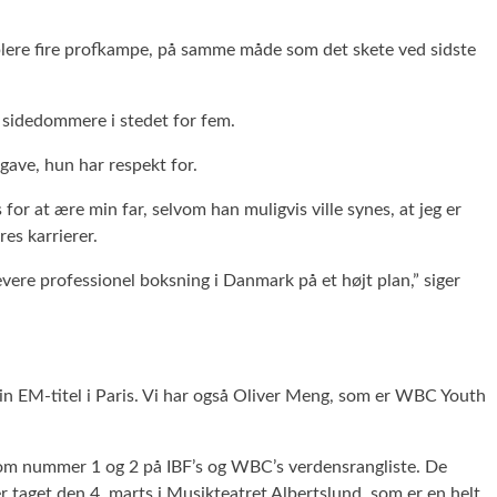
upplere fire profkampe, på samme måde som det skete ved sidste
e sidedommere i stedet for fem.
gave, hun har respekt for.
for at ære min far, selvom han muligvis ville synes, at jeg er
res karrierer.
vere professionel boksning i Danmark på et højt plan,” siger
sin EM-titel i Paris. Vi har også Oliver Meng, som er WBC Youth
som nummer 1 og 2 på IBF’s og WBC’s verdensrangliste. De
 taget den 4. marts i Musikteatret Albertslund, som er en helt