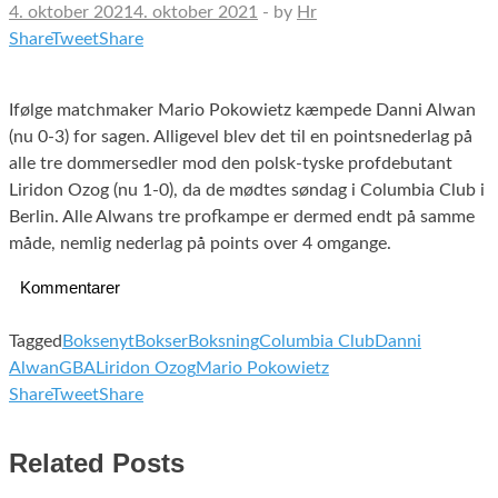
4. oktober 2021
4. oktober 2021
-
by
Hr
Share
Tweet
Share
Ifølge matchmaker Mario Pokowietz kæmpede Danni Alwan
(nu 0-3) for sagen. Alligevel blev det til en pointsnederlag på
alle tre dommersedler mod den polsk-tyske profdebutant
Liridon Ozog (nu 1-0), da de mødtes søndag i Columbia Club i
Berlin. Alle Alwans tre profkampe er dermed endt på samme
måde, nemlig nederlag på points over 4 omgange.
Kommentarer
Tagged
Boksenyt
Bokser
Boksning
Columbia Club
Danni
Alwan
GBA
Liridon Ozog
Mario Pokowietz
Share
Tweet
Share
Related Posts