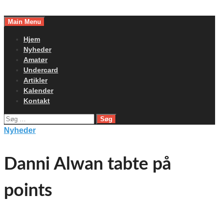
Skip
to
Main Menu
content
Hjem
Nyheder
Amatør
Undercard
Artikler
Kalender
Kontakt
Søg
efter:
Nyheder
Danni Alwan tabte på
points