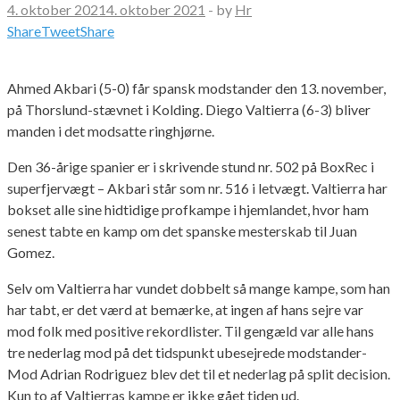
4. oktober 2021
4. oktober 2021
-
by
Hr
Share
Tweet
Share
Ahmed Akbari (5-0) får spansk modstander den 13. november,
på Thorslund-stævnet i Kolding. Diego Valtierra (6-3) bliver
manden i det modsatte ringhjørne.
Den 36-årige spanier er i skrivende stund nr. 502 på BoxRec i
superfjervægt – Akbari står som nr. 516 i letvægt. Valtierra har
bokset alle sine hidtidige profkampe i hjemlandet, hvor ham
senest tabte en kamp om det spanske mesterskab til Juan
Gomez.
Selv om Valtierra har vundet dobbelt så mange kampe, som han
har tabt, er det værd at bemærke, at ingen af hans sejre var
mod folk med positive rekordlister. Til gengæld var alle hans
tre nederlag mod på det tidspunkt ubesejrede modstander-
Mod Adrian Rodriguez blev det til et nederlag på split decision.
Kun to af Valtierras kampe er ikke gået tiden ud.