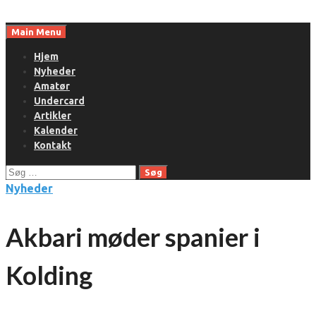
Skip
to
Main Menu
content
Hjem
Nyheder
Amatør
Undercard
Artikler
Kalender
Kontakt
Søg
efter:
Nyheder
Akbari møder spanier i
Kolding