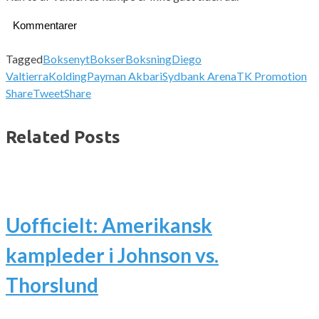
Kommentarer
Tagged
Boksenyt
Bokser
Boksning
Diego
Valtierra
Kolding
Payman Akbari
Sydbank Arena
TK Promotion
Share
Tweet
Share
Related Posts
Uofficielt: Amerikansk
kampleder i Johnson vs.
Thorslund