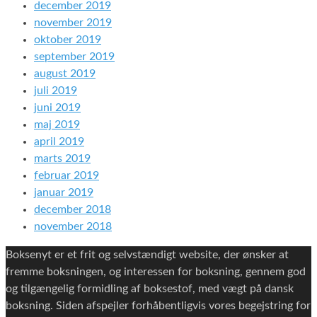
december 2019
november 2019
oktober 2019
september 2019
august 2019
juli 2019
juni 2019
maj 2019
april 2019
marts 2019
februar 2019
januar 2019
december 2018
november 2018
Boksenyt er et frit og selvstændigt website, der ønsker at
fremme boksningen, og interessen for boksning, gennem god
og tilgængelig formidling af boksestof, med vægt på dansk
boksning. Siden afspejler forhåbentligvis vores begejstring for