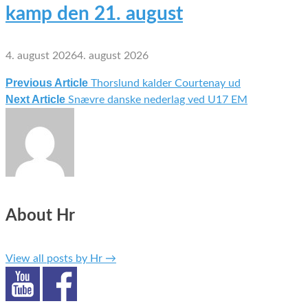
kamp den 21. august
4. august 2026
4. august 2026
Previous Article
Thorslund kalder Courtenay ud
Indlægsnavigation
Next Article
Snævre danske nederlag ved U17 EM
About Hr
View all posts by Hr
→