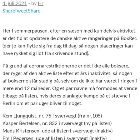
4. juli 2021
-
by
Hr
Share
Tweet
Share
Her i sommerpausen, efter en sæson med kun delvis aktivitet,
er det tid at opdatere de danske aktive rangeringer på BoxRec
(der jo kan flytte sig fra dag til dag, så nogen placeringer kan
have rykket sig lidt fra skrivende stund).
På grund af coronarestriktionerne er det ikke alle boksere,
der ryger af den aktive liste efter et års inaktivitet, så nogen
af bokserne står stadig på, selv om de ikke har været i ringen i
mere end 12 måneder. Og et par navne må formodes at vende
tilbage på listen, hvis deres planlagte kampe på et stævne i
Berlin om et par uger bliver til noget.
Kem Ljungquist, nr. 75 i sværvægt (fra nr.105)
Kasper Bertelsen, nr. 832 i sværvægt (ny på listen)
Mads Kristensen, ude af listen i sværvægt (inaktiv)
Emil Pedersen, ude af listen i sværvægt (inaktiv)