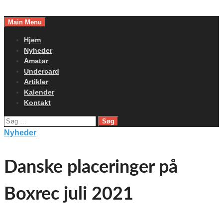
Skip
to
Main Menu
content
Hjem
Nyheder
Amatør
Undercard
Artikler
Kalender
Kontakt
Søg
efter:
Nyheder
Danske placeringer på
Boxrec juli 2021